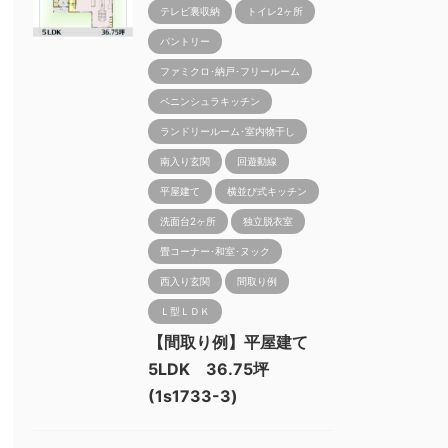
テレビ裏収納
トイレ2ヶ所
パントリー
ファミクロ･納戸･フリールーム
ペニンシュラキッチン
ランドリールーム･室内物干し
南入り玄関
回遊動線
平屋建て
横並び式キッチン
洗面台2ヶ所
独立脱衣室
畳コーナー･和室･ヌック
西入り玄関
間取り例
Ｌ型ＬＤＫ
【間取り例】平屋建て
5LDK 36.75坪
(1s1733-3)