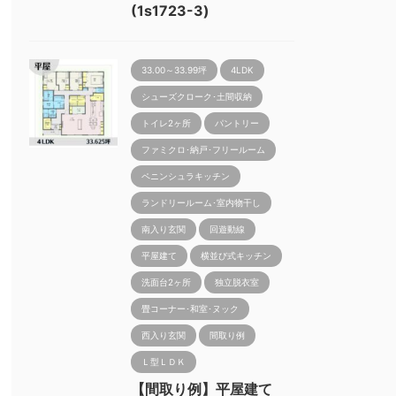
(1s1723-3)
33.00～33.99坪
4LDK
シューズクローク･土間収納
トイレ2ヶ所
パントリー
ファミクロ･納戸･フリールーム
ペニンシュラキッチン
ランドリールーム･室内物干し
南入り玄関
回遊動線
平屋建て
横並び式キッチン
洗面台2ヶ所
独立脱衣室
畳コーナー･和室･ヌック
西入り玄関
間取り例
Ｌ型ＬＤＫ
【間取り例】平屋建て