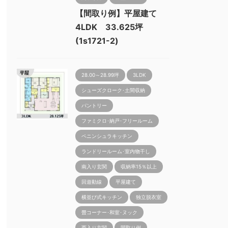
【間取り例】平屋建て
4LDK 33.625坪
(1s1721-2)
28.00～28.99坪
3LDK
シューズクローク･土間収納
パントリー
ファミクロ･納戸･フリールーム
ペニンシュラキッチン
ランドリールーム･室内物干し
南入り玄関
収納率15％以上
回遊動線
平屋建て
横並び式キッチン
独立脱衣室
畳コーナー･和室･ヌック
西入り玄関
間取り例