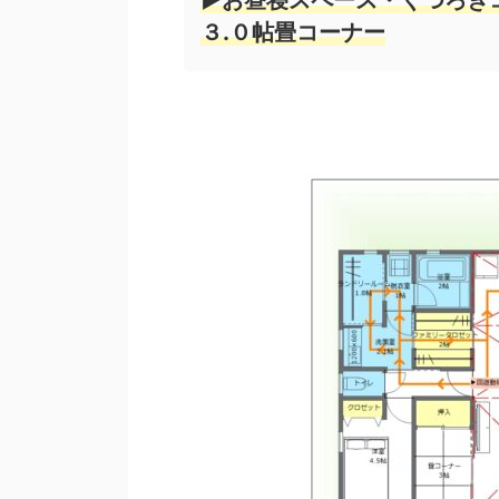
３.０帖畳コーナー