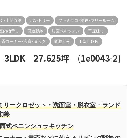
ク･土間収納
パントリー
ファミクロ･納戸･フリールーム
室内物干し
回遊動線
対面式キッチン
平屋建て
畳コーナー･和室･ヌック
間取り例
Ｉ型ＬＤＫ
K 27.625坪 (1e0043-2)
ミリークロゼット・洗面室・脱衣室・ランド
動線
の対面式ペニンシュラキッチン
コーナー・書斎などに使えるリビング隣接の