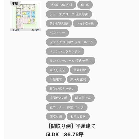
36.00～36.99坪
5LDK
シューズクローク･土間収納
テレビ裏収納
トイレ2ヶ所
パントリー
ファミクロ･納戸･フリールーム
ペニンシュラキッチン
ランドリールーム･室内物干し
南入り玄関
回遊動線
平屋建て
東入り玄関
横並び式キッチン
洗面台2ヶ所
独立脱衣室
畳コーナー･和室･ヌック
間取り例
Ｌ型ＬＤＫ
【間取り例】平屋建て
5LDK 36.75坪