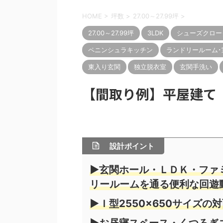
HOME
>
坪数
>
27.00～27.99坪
>
27.00～27.99坪
3LDK
シューズクロー
ペニンシュラキッチン
ランドリールーム･
東入り玄関
独立脱衣室
玄関手洗い
【間取り例】平屋建て 3LD
設計ポイント
▶玄関ホール・ＬＤＫ・ファ
リールーム
を通る便利な回遊
▶Ｉ型2550×650サイズ
▶お昼寝スペース・くつろぎ