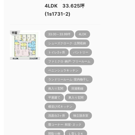
4LDK 33.625坪
(1s1731-2)
33.00～33.99坪
4LDK
シューズクローク･土間収納
トイレ2ヶ所
パントリー
ファミクロ･納戸･フリールーム
ペニンシュラキッチン
ランドリールーム･室内物干し
南入り玄関
回遊動線
平屋建て
東入り玄関
横並び式キッチン
洗面台2ヶ所
独立脱衣室
畳コーナー･和室･ヌック
間取り例
Ｌ型ＬＤＫ