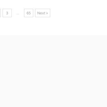
3
…
65
Next »