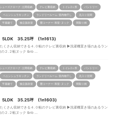
シューズクローク･土間収納
テレビ裏収納
トイレ2ヶ所
パントリー
ペニンシュラキッチン
ランドリールーム･室内物干し
北入り玄関
平屋建て
独立脱衣室
畳コーナー･和室･ヌック
間取り例
DK 35.25坪 (1n1613)
くさん収納できる４.０帖のテレビ裏収納 ▶洗濯機置き場のあるラン
.２帖ヌック &nb ...
シューズクローク･土間収納
テレビ裏収納
トイレ2ヶ所
パントリー
ペニンシュラキッチン
ランドリールーム･室内物干し
北入り玄関
平屋建て
独立脱衣室
畳コーナー･和室･ヌック
間取り例
DK 35.25坪 (1n1603)
くさん収納できる４.０帖のテレビ裏収納 ▶洗濯機置き場のあるラン
.２帖ヌック &nb ...