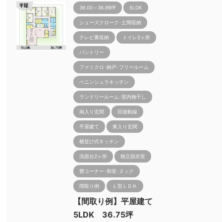
36.00～36.99坪
5LDK
シューズクローク･土間収納
テレビ裏収納
トイレ2ヶ所
パントリー
ファミクロ･納戸･フリールーム
ペニンシュラキッチン
ランドリールーム･室内物干し
南入り玄関
回遊動線
平屋建て
東入り玄関
横並び式キッチン
洗面台2ヶ所
独立脱衣室
畳コーナー･和室･ヌック
間取り例
Ｌ型ＬＤＫ
【間取り例】平屋建て
5LDK 36.75坪