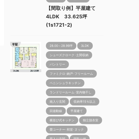
【間取り例】平屋建て
4LDK 33.625坪
(1s1721-2)
28.00～28.99坪
3LDK
シューズクローク･土間収納
パントリー
ファミクロ･納戸･フリールーム
ペニンシュラキッチン
ランドリールーム･室内物干し
南入り玄関
収納率15％以上
回遊動線
平屋建て
横並び式キッチン
独立脱衣室
畳コーナー･和室･ヌック
西入り玄関
間取り例