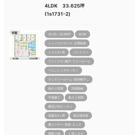
4LDK 33.625坪
(1s1731-2)
33.00～33.99坪
4LDK
シューズクローク･土間収納
トイレ2ヶ所
パントリー
ファミクロ･納戸･フリールーム
ペニンシュラキッチン
ランドリールーム･室内物干し
南入り玄関
回遊動線
平屋建て
東入り玄関
横並び式キッチン
洗面台2ヶ所
独立脱衣室
畳コーナー･和室･ヌック
間取り例
Ｌ型ＬＤＫ