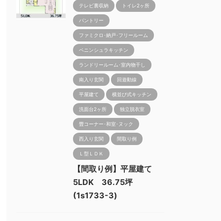
テレビ裏収納
トイレ2ヶ所
パントリー
ファミクロ･納戸･フリールーム
ペニンシュラキッチン
ランドリールーム･室内物干し
南入り玄関
回遊動線
平屋建て
横並び式キッチン
洗面台2ヶ所
独立脱衣室
畳コーナー･和室･ヌック
西入り玄関
間取り例
Ｌ型ＬＤＫ
【間取り例】平屋建て
5LDK 36.75坪
(1s1733-3)