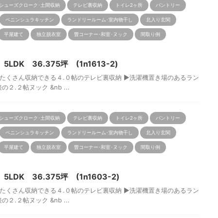
シューズクローク･土間収納
テレビ裏収納
トイレ2ヶ所
パントリー
ペニンシュラキッチン
ランドリールーム･室内物干し
北入り玄関
平屋建て
独立脱衣室
畳コーナー･和室･ヌック
間取り例
DK 36.375坪 (1n1613-2)
くさん収納できる４.０帖のテレビ裏収納 ▶洗濯機置き場のあるラン
.２帖ヌック &nb ...
シューズクローク･土間収納
テレビ裏収納
トイレ2ヶ所
パントリー
ペニンシュラキッチン
ランドリールーム･室内物干し
北入り玄関
平屋建て
独立脱衣室
畳コーナー･和室･ヌック
間取り例
DK 36.375坪 (1n1603-2)
くさん収納できる４.０帖のテレビ裏収納 ▶洗濯機置き場のあるラン
.２帖ヌック &nb ...