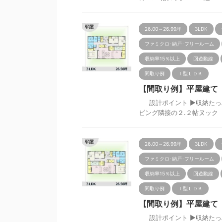
26.00～26.99坪
3LDK
ファミクロ･納戸･フリールーム
収納率15％以上
回遊動線
間取り例
Ｉ型ＬＤＫ
【間取り例】平屋建て 3L
設計ポイント ▶収納たっぷ
ビング隣接の２.２帖ヌック &nb
26.00～26.99坪
3LDK
ファミクロ･納戸･フリールーム
収納率15％以上
回遊動線
間取り例
Ｉ型ＬＤＫ
【間取り例】平屋建て 3L
設計ポイント ▶収納たっぷ