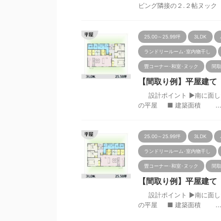
ビング隣接の２.２帖ヌック &nb
25.00～25.99坪
3LDK
ランドリールーム･室内物干し
畳コーナー･和室･ヌック
間
【間取り例】平屋建て 3L
設計ポイント ▶南に面した
の平屋 ■ 建築面積 ..
25.00～25.99坪
3LDK
ランドリールーム･室内物干し
畳コーナー･和室･ヌック
間
【間取り例】平屋建て 3L
設計ポイント ▶南に面した
の平屋 ■ 建築面積 ..