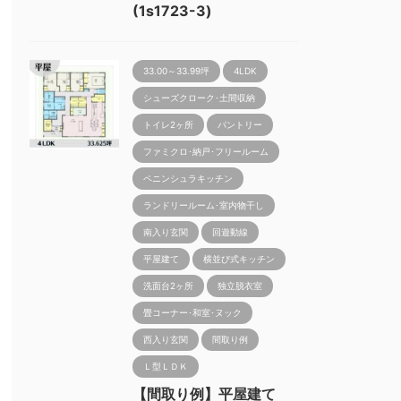
(1s1723-3)
33.00～33.99坪
4LDK
シューズクローク･土間収納
トイレ2ヶ所
パントリー
ファミクロ･納戸･フリールーム
ペニンシュラキッチン
ランドリールーム･室内物干し
南入り玄関
回遊動線
平屋建て
横並び式キッチン
洗面台2ヶ所
独立脱衣室
畳コーナー･和室･ヌック
西入り玄関
間取り例
Ｌ型ＬＤＫ
【間取り例】平屋建て