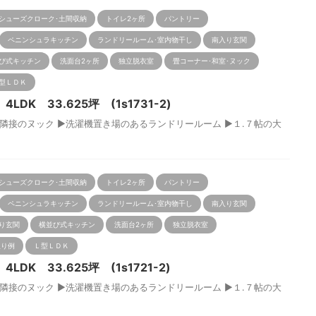
シューズクローク･土間収納
トイレ2ヶ所
パントリー
ペニンシュラキッチン
ランドリールーム･室内物干し
南入り玄関
び式キッチン
洗面台2ヶ所
独立脱衣室
畳コーナー･和室･ヌック
型ＬＤＫ
DK 33.625坪 (1s1731-2)
接のヌック ▶洗濯機置き場のあるランドリールーム ▶１.７帖の大
.
シューズクローク･土間収納
トイレ2ヶ所
パントリー
ペニンシュラキッチン
ランドリールーム･室内物干し
南入り玄関
り玄関
横並び式キッチン
洗面台2ヶ所
独立脱衣室
取り例
Ｌ型ＬＤＫ
DK 33.625坪 (1s1721-2)
接のヌック ▶洗濯機置き場のあるランドリールーム ▶１.７帖の大
.