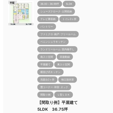
36.00～36.99坪
5LDK
シューズクローク･土間収納
テレビ裏収納
トイレ2ヶ所
パントリー
ファミクロ･納戸･フリールーム
ペニンシュラキッチン
ランドリールーム･室内物干し
南入り玄関
回遊動線
平屋建て
東入り玄関
横並び式キッチン
洗面台2ヶ所
独立脱衣室
畳コーナー･和室･ヌック
間取り例
Ｌ型ＬＤＫ
【間取り例】平屋建て
5LDK 36.75坪