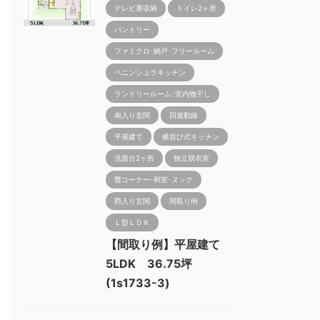
テレビ裏収納
トイレ2ヶ所
パントリー
ファミクロ･納戸･フリールーム
ペニンシュラキッチン
ランドリールーム･室内物干し
南入り玄関
回遊動線
平屋建て
横並び式キッチン
洗面台2ヶ所
独立脱衣室
畳コーナー･和室･ヌック
西入り玄関
間取り例
Ｌ型ＬＤＫ
【間取り例】平屋建て
5LDK 36.75坪
(1s1733-3)