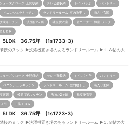
シューズクローク･土間収納
テレビ裏収納
トイレ2ヶ所
パントリー
ペニンシュラキッチン
ランドリールーム･室内物干し
南入り玄関
び式キッチン
洗面台2ヶ所
独立脱衣室
畳コーナー･和室･ヌック
型ＬＤＫ
DK 36.75坪 (1s1733-3)
接のヌック ▶洗濯機置き場のあるランドリールーム ▶１.８帖の大
.
シューズクローク･土間収納
テレビ裏収納
トイレ2ヶ所
パントリー
ペニンシュラキッチン
ランドリールーム･室内物干し
南入り玄関
り玄関
横並び式キッチン
洗面台2ヶ所
独立脱衣室
取り例
Ｌ型ＬＤＫ
DK 36.75坪 (1s1723-3)
接のヌック ▶洗濯機置き場のあるランドリールーム ▶１.８帖の大
.