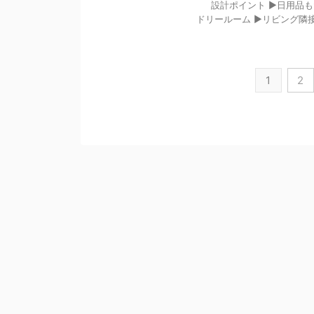
設計ポイント ▶日用品もた
ドリールーム ▶リビング隣接の２
1
2