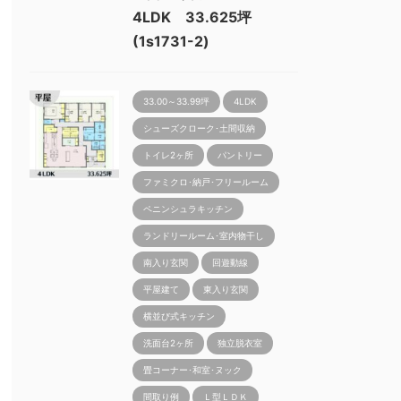
4LDK 33.625坪
(1s1731-2)
33.00～33.99坪
4LDK
シューズクローク･土間収納
トイレ2ヶ所
パントリー
ファミクロ･納戸･フリールーム
ペニンシュラキッチン
ランドリールーム･室内物干し
南入り玄関
回遊動線
平屋建て
東入り玄関
横並び式キッチン
洗面台2ヶ所
独立脱衣室
畳コーナー･和室･ヌック
間取り例
Ｌ型ＬＤＫ