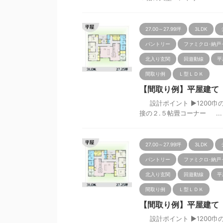
27.00～27.99坪
3LDK
パントリー
ファミクロ･納戸
北入り玄関
回遊動線
平
間取り例
Ｌ型ＬＤＫ
【間取り例】平屋建て 3L
設計ポイント ▶1200巾
接の２.５帖畳コーナー ...
27.00～27.99坪
3LDK
パントリー
ファミクロ･納戸
北入り玄関
回遊動線
平
間取り例
Ｌ型ＬＤＫ
【間取り例】平屋建て 3L
設計ポイント ▶1200巾