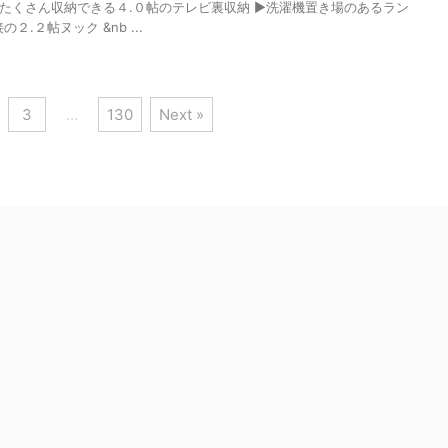
くさん収納できる４.０帖のテレビ裏収納 ▶洗濯機置き場のあるラン
.２帖ヌック &nb ...
3
…
130
Next »