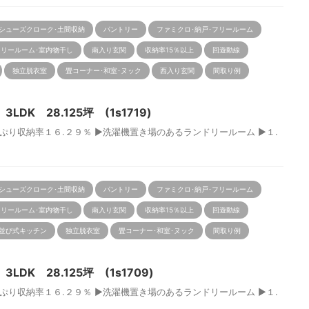
シューズクローク･土間収納
パントリー
ファミクロ･納戸･フリールーム
リールーム･室内物干し
南入り玄関
収納率15％以上
回遊動線
独立脱衣室
畳コーナー･和室･ヌック
西入り玄関
間取り例
DK 28.125坪 (1s1719)
り収納率１６.２９％ ▶洗濯機置き場のあるランドリールーム ▶１.
シューズクローク･土間収納
パントリー
ファミクロ･納戸･フリールーム
リールーム･室内物干し
南入り玄関
収納率15％以上
回遊動線
並び式キッチン
独立脱衣室
畳コーナー･和室･ヌック
間取り例
DK 28.125坪 (1s1709)
り収納率１６.２９％ ▶洗濯機置き場のあるランドリールーム ▶１.