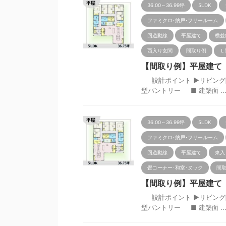
36.00～36.99坪
5LDK
ファミクロ･納戸･フリールーム
回遊動線
平屋建て
横並
西入り玄関
間取り例
Ｌ
【間取り例】平屋建て 5L
設計ポイント ▶リビング隣
型パントリー ■ 建築面 ..
36.00～36.99坪
5LDK
ファミクロ･納戸･フリールーム
回遊動線
平屋建て
東入
畳コーナー･和室･ヌック
間
【間取り例】平屋建て 5L
設計ポイント ▶リビング隣
型パントリー ■ 建築面 ..