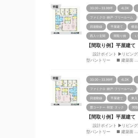
33.00～33.99坪
4LDK
ファミクロ･納戸･フリールーム
回遊動線
平屋建て
横並
西入り玄関
間取り例
Ｌ
【間取り例】平屋建て 4L
設計ポイント ▶リビング隣
型パントリー ■ 建築面 ..
33.00～33.99坪
4LDK
ファミクロ･納戸･フリールーム
回遊動線
平屋建て
東入
畳コーナー･和室･ヌック
間
【間取り例】平屋建て 4L
設計ポイント ▶リビング隣
型パントリー ■ 建築面 ..