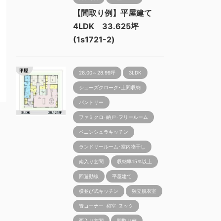
【間取り例】平屋建て
4LDK 33.625坪
(1s1721-2)
28.00～28.99坪
3LDK
シューズクローク･土間収納
パントリー
ファミクロ･納戸･フリールーム
ペニンシュラキッチン
ランドリールーム･室内物干し
南入り玄関
収納率15％以上
回遊動線
平屋建て
横並び式キッチン
独立脱衣室
畳コーナー･和室･ヌック
西入り玄関
間取り例