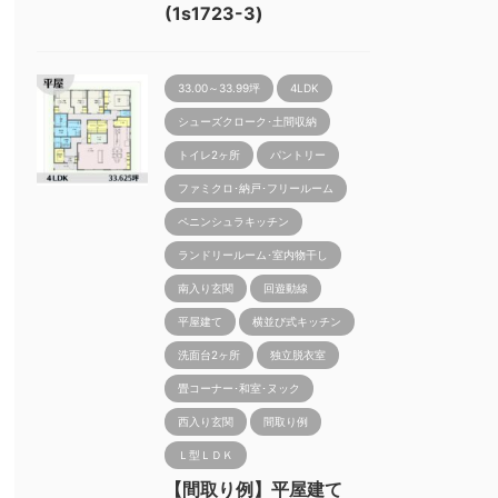
(1s1723-3)
33.00～33.99坪
4LDK
シューズクローク･土間収納
トイレ2ヶ所
パントリー
ファミクロ･納戸･フリールーム
ペニンシュラキッチン
ランドリールーム･室内物干し
南入り玄関
回遊動線
平屋建て
横並び式キッチン
洗面台2ヶ所
独立脱衣室
畳コーナー･和室･ヌック
西入り玄関
間取り例
Ｌ型ＬＤＫ
【間取り例】平屋建て