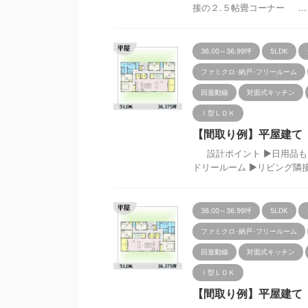
接の２.５帖畳コーナー ...
36.00～36.99坪
5LDK
ファミクロ･納戸･フリールーム
回遊動線
対面式キッチン
Ｉ型ＬＤＫ
【間取り例】平屋建て 5L
設計ポイント ▶日用品もた
ドリールーム ▶リビング隣接の２
36.00～36.99坪
5LDK
ファミクロ･納戸･フリールーム
回遊動線
対面式キッチン
Ｉ型ＬＤＫ
【間取り例】平屋建て 5L