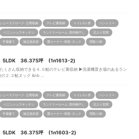
シューズクローク･土間収納
テレビ裏収納
トイレ2ヶ所
パントリー
ペニンシュラキッチン
ランドリールーム･室内物干し
北入り玄関
平屋建て
独立脱衣室
畳コーナー･和室･ヌック
間取り例
DK 36.375坪 (1n1613-2)
くさん収納できる４.０帖のテレビ裏収納 ▶洗濯機置き場のあるラン
.２帖ヌック &nb ...
シューズクローク･土間収納
テレビ裏収納
トイレ2ヶ所
パントリー
ペニンシュラキッチン
ランドリールーム･室内物干し
北入り玄関
平屋建て
独立脱衣室
畳コーナー･和室･ヌック
間取り例
DK 36.375坪 (1n1603-2)