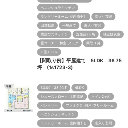
ペニンシュラキッチン
ランドリールーム･室内物干し
南入り玄関
回遊動線
平屋建て
東入り玄関
横並び式キッチン
洗面台2ヶ所
独立脱衣室
畳コーナー･和室･ヌック
間取り例
Ｌ型ＬＤＫ
【間取り例】平屋建て 5LDK 36.75
坪 (1s1723-3)
33.00～33.99坪
4LDK
シューズクローク･土間収納
トイレ2ヶ所
パントリー
ファミクロ･納戸･フリールーム
ペニンシュラキッチン
ランドリールーム･室内物干し
南入り玄関