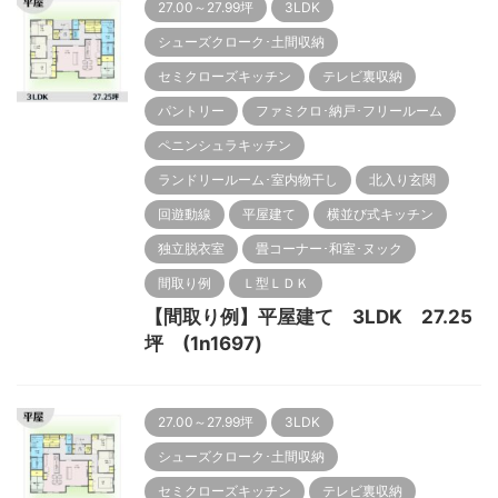
27.00～27.99坪
3LDK
シューズクローク･土間収納
セミクローズキッチン
テレビ裏収納
パントリー
ファミクロ･納戸･フリールーム
ペニンシュラキッチン
ランドリールーム･室内物干し
北入り玄関
回遊動線
平屋建て
横並び式キッチン
独立脱衣室
畳コーナー･和室･ヌック
間取り例
Ｌ型ＬＤＫ
【間取り例】平屋建て 3LDK 27.25
坪 (1n1697)
27.00～27.99坪
3LDK
シューズクローク･土間収納
セミクローズキッチン
テレビ裏収納