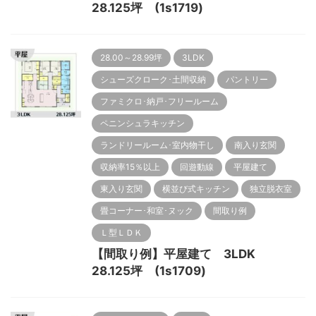
28.125坪 (1s1719)
28.00～28.99坪
3LDK
シューズクローク･土間収納
パントリー
ファミクロ･納戸･フリールーム
ペニンシュラキッチン
ランドリールーム･室内物干し
南入り玄関
収納率15％以上
回遊動線
平屋建て
東入り玄関
横並び式キッチン
独立脱衣室
畳コーナー･和室･ヌック
間取り例
Ｌ型ＬＤＫ
【間取り例】平屋建て 3LDK
28.125坪 (1s1709)