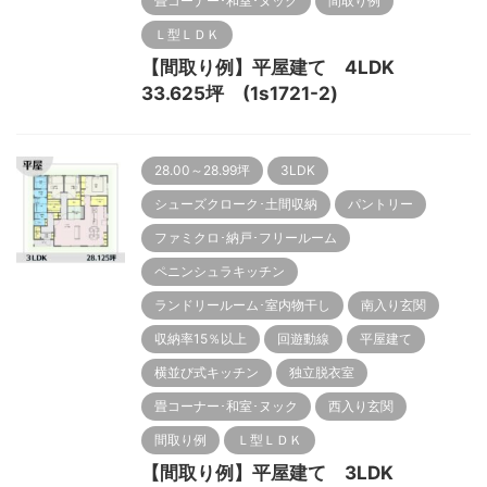
畳コーナー･和室･ヌック
間取り例
Ｌ型ＬＤＫ
【間取り例】平屋建て 4LDK
33.625坪 (1s1721-2)
28.00～28.99坪
3LDK
シューズクローク･土間収納
パントリー
ファミクロ･納戸･フリールーム
ペニンシュラキッチン
ランドリールーム･室内物干し
南入り玄関
収納率15％以上
回遊動線
平屋建て
横並び式キッチン
独立脱衣室
畳コーナー･和室･ヌック
西入り玄関
間取り例
Ｌ型ＬＤＫ
【間取り例】平屋建て 3LDK