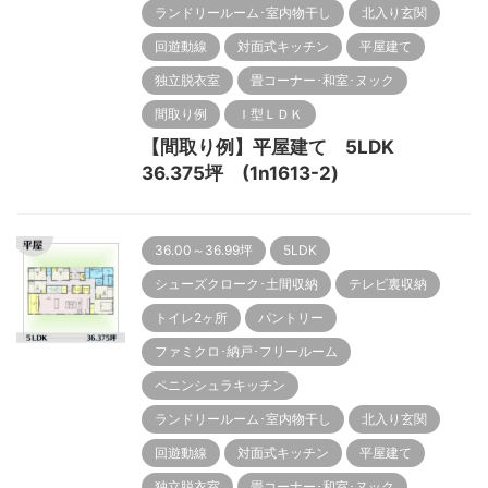
ランドリールーム･室内物干し
北入り玄関
回遊動線
対面式キッチン
平屋建て
独立脱衣室
畳コーナー･和室･ヌック
間取り例
Ｉ型ＬＤＫ
【間取り例】平屋建て 5LDK
36.375坪 (1n1613-2)
36.00～36.99坪
5LDK
シューズクローク･土間収納
テレビ裏収納
トイレ2ヶ所
パントリー
ファミクロ･納戸･フリールーム
ペニンシュラキッチン
ランドリールーム･室内物干し
北入り玄関
回遊動線
対面式キッチン
平屋建て
独立脱衣室
畳コーナー･和室･ヌック