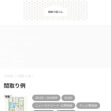
＼間取り図検索サイト／ 満足できる家づくりのヒント！
お問い合わせ
コラム
プライバシーポリシー
予備知識・豆知識
記事一覧
間取りの悩み
間取り図コム
間取り図検索
HOME
>
間取り例
>
間取り例
36.00～36.99坪
5LDK
シューズクローク･土間収納
テレビ裏収納