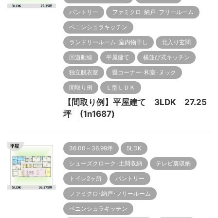
パントリー
ファミクロ･納戸･フリールーム
ペニンシュラキッチン
ランドリールーム･室内物干し
北入り玄関
回遊動線
平屋建て
横並び式キッチン
独立脱衣室
畳コーナー･和室･ヌック
間取り例
Ｌ型ＬＤＫ
【間取り例】平屋建て 3LDK 27.25
坪 (1n1687)
36.00～36.99坪
5LDK
シューズクローク･土間収納
テレビ裏収納
トイレ2ヶ所
パントリー
ファミクロ･納戸･フリールーム
ペニンシュラキッチン