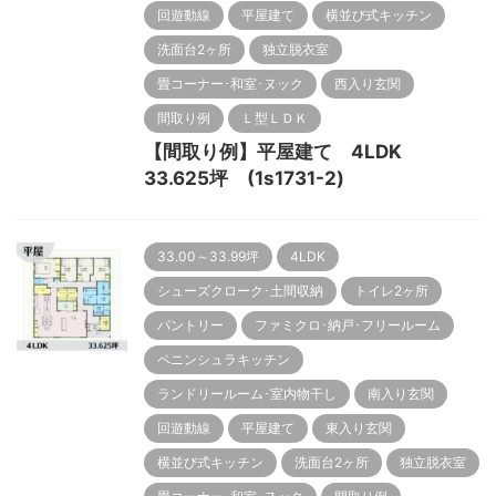
回遊動線
平屋建て
横並び式キッチン
洗面台2ヶ所
独立脱衣室
畳コーナー･和室･ヌック
西入り玄関
間取り例
Ｌ型ＬＤＫ
【間取り例】平屋建て 4LDK
33.625坪 (1s1731-2)
33.00～33.99坪
4LDK
シューズクローク･土間収納
トイレ2ヶ所
パントリー
ファミクロ･納戸･フリールーム
ペニンシュラキッチン
ランドリールーム･室内物干し
南入り玄関
回遊動線
平屋建て
東入り玄関
横並び式キッチン
洗面台2ヶ所
独立脱衣室