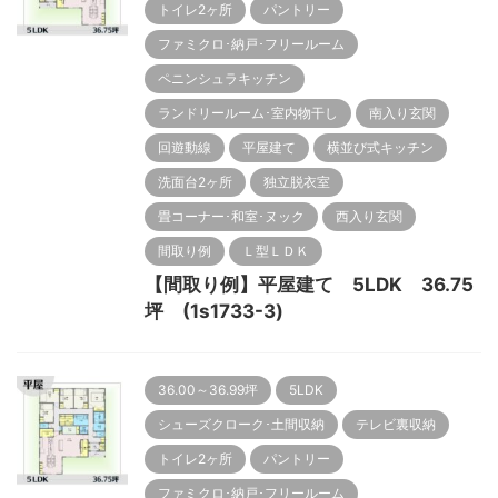
トイレ2ヶ所
パントリー
ファミクロ･納戸･フリールーム
ペニンシュラキッチン
ランドリールーム･室内物干し
南入り玄関
回遊動線
平屋建て
横並び式キッチン
洗面台2ヶ所
独立脱衣室
畳コーナー･和室･ヌック
西入り玄関
間取り例
Ｌ型ＬＤＫ
【間取り例】平屋建て 5LDK 36.75
坪 (1s1733-3)
36.00～36.99坪
5LDK
シューズクローク･土間収納
テレビ裏収納
トイレ2ヶ所
パントリー
ファミクロ･納戸･フリールーム