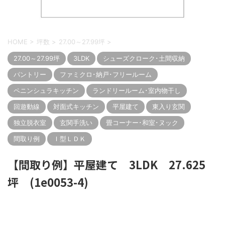
HOME
>
坪数
>
27.00～27.99坪
>
27.00～27.99坪
3LDK
シューズクローク･土間収納
パントリー
ファミクロ･納戸･フリールーム
ペニンシュラキッチン
ランドリールーム･室内物干し
回遊動線
対面式キッチン
平屋建て
東入り玄関
独立脱衣室
玄関手洗い
畳コーナー･和室･ヌック
間取り例
Ｉ型ＬＤＫ
【間取り例】平屋建て 3LDK 27.625
坪 (1e0053-4)