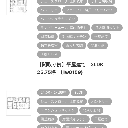
シューズクローク･土間収納
テレビ裏収納
パントリー
ファミクロ･納戸･フリールーム
ペニンシュラキッチン
ランドリールーム･室内物干し
収納率15％以上
回遊動線
対面式キッチン
平屋建て
独立脱衣室
西入り玄関
間取り例
Ｉ型ＬＤＫ
【間取り例】平屋建て 3LDK
25.75坪 (1w0159)
24.00～24.99坪
3LDK
シューズクローク･土間収納
パントリー
ペニンシュラキッチン
北入り玄関
回遊動線
対面式キッチン
平屋建て
独立脱衣室
畳コーナー･和室･ヌック