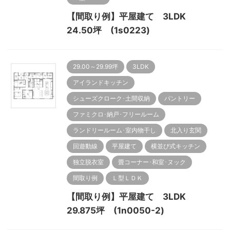
【間取り例】平屋建て 3LDK
24.50坪 (1s0223)
29.00～29.99坪
3LDK
アイランドキッチン
シューズクローク･土間収納
パントリー
ファミクロ･納戸･フリールーム
ランドリールーム･室内物干し
北入り玄関
回遊動線
平屋建て
横並び式キッチン
独立脱衣室
畳コーナー･和室･ヌック
間取り例
Ｌ型ＬＤＫ
【間取り例】平屋建て 3LDK
29.875坪 (1n0050-2)