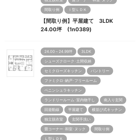
間取り例
Ｉ型ＬＤＫ
【間取り例】平屋建て 3LDK
24.00坪 (1n0389)
24.00～24.99坪
3LDK
シューズクローク･土間収納
セミクローズキッチン
パントリー
ファミクロ･納戸･フリールーム
ペニンシュラキッチン
ランドリールーム･室内物干し
南入り玄関
回遊動線
平屋建て
横並び式キッチン
独立脱衣室
玄関手洗い
畳コーナー･和室･ヌック
間取り例
Ｌ型ＬＤＫ