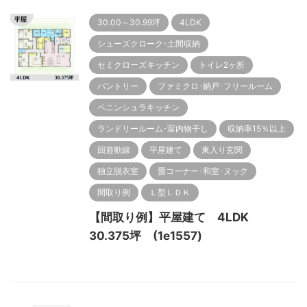
30.00～30.99坪
4LDK
シューズクローク･土間収納
セミクローズキッチン
トイレ2ヶ所
パントリー
ファミクロ･納戸･フリールーム
ペニンシュラキッチン
ランドリールーム･室内物干し
収納率15％以上
回遊動線
平屋建て
東入り玄関
独立脱衣室
畳コーナー･和室･ヌック
間取り例
Ｌ型ＬＤＫ
【間取り例】平屋建て 4LDK
30.375坪 (1e1557)