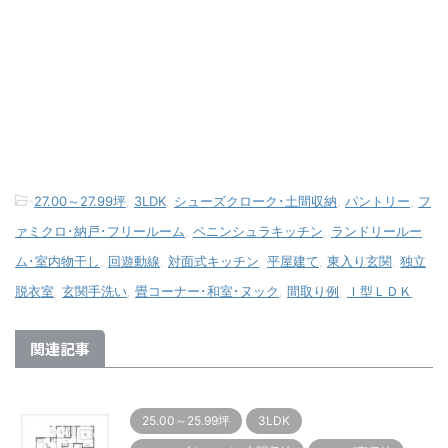
-
27.00～27.99坪
,
3LDK
,
シューズクローク･土間収納
,
パントリー
,
フ
ァミクロ･納戸･フリールーム
,
ペニンシュラキッチン
,
ランドリールー
ム･室内物干し
,
回遊動線
,
対面式キッチン
,
平屋建て
,
東入り玄関
,
独立
脱衣室
,
玄関手洗い
,
畳コーナー･和室･ヌック
,
間取り例
,
Ｉ型ＬＤＫ
関連記事
25.00～25.99坪
3LDK