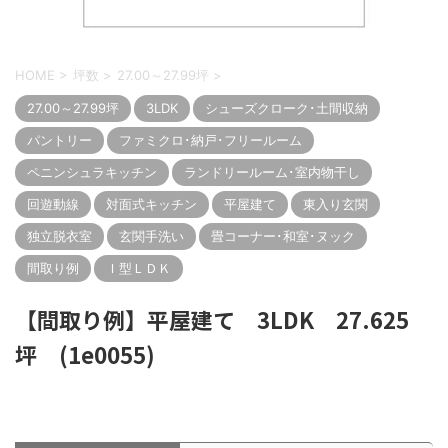
HOME
>
坪数
>
27.00～27.99坪
>
27.00～27.99坪
3LDK
シューズクローク･土間収納
パントリー
ファミクロ･納戸･フリールーム
ペニンシュラキッチン
ランドリールーム･室内物干し
回遊動線
対面式キッチン
平屋建て
東入り玄関
独立脱衣室
玄関手洗い
畳コーナー･和室･ヌック
間取り例
Ｉ型ＬＤＫ
【間取り例】平屋建て 3LDK 27.625
坪 (1e0055)