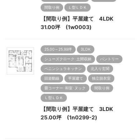
間取り例
Ｌ型ＬＤＫ
【間取り例】平屋建て 4LDK
31.00坪 (1w0003)
25.00～25.99坪
3LDK
シューズクローク･土間収納
パントリー
ペニンシュラキッチン
北入り玄関
回遊動線
平屋建て
独立脱衣室
畳コーナー･和室･ヌック
間取り例
Ｌ型ＬＤＫ
【間取り例】平屋建て 3LDK
25.00坪 (1n0299-2)