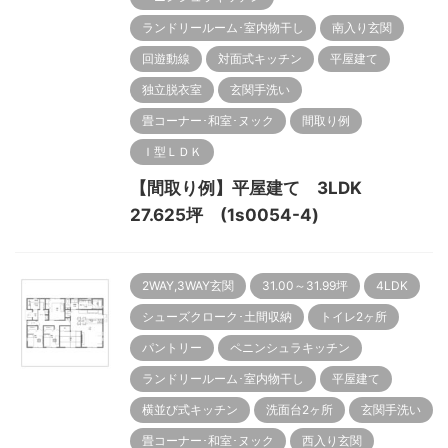
ランドリールーム･室内物干し
南入り玄関
回遊動線
対面式キッチン
平屋建て
独立脱衣室
玄関手洗い
畳コーナー･和室･ヌック
間取り例
Ｉ型ＬＤＫ
【間取り例】平屋建て 3LDK
27.625坪 (1s0054-4)
2WAY,3WAY玄関
31.00～31.99坪
4LDK
シューズクローク･土間収納
トイレ2ヶ所
パントリー
ペニンシュラキッチン
ランドリールーム･室内物干し
平屋建て
横並び式キッチン
洗面台2ヶ所
玄関手洗い
畳コーナー･和室･ヌック
西入り玄関