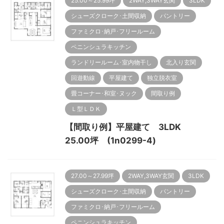
25.00～25.99坪
2WAY,3WAY玄関
3LDK
シューズクローク･土間収納
パントリー
ファミクロ･納戸･フリールーム
ペニンシュラキッチン
ランドリールーム･室内物干し
北入り玄関
回遊動線
平屋建て
独立脱衣室
畳コーナー･和室･ヌック
間取り例
Ｌ型ＬＤＫ
【間取り例】平屋建て 3LDK
25.00坪 (1n0299-4)
27.00～27.99坪
2WAY,3WAY玄関
3LDK
シューズクローク･土間収納
パントリー
ファミクロ･納戸･フリールーム
ペニンシュラキッチン