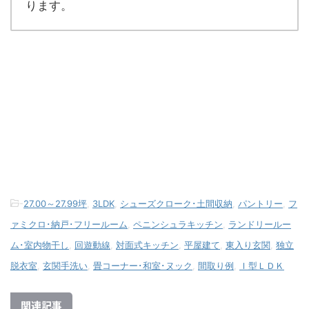
ります。
-
27.00～27.99坪
,
3LDK
,
シューズクローク･土間収納
,
パントリー
,
フ
ァミクロ･納戸･フリールーム
,
ペニンシュラキッチン
,
ランドリールー
ム･室内物干し
,
回遊動線
,
対面式キッチン
,
平屋建て
,
東入り玄関
,
独立
脱衣室
,
玄関手洗い
,
畳コーナー･和室･ヌック
,
間取り例
,
Ｉ型ＬＤＫ
関連記事