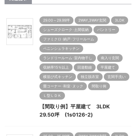
29.00～29.99坪
2WAY,3WAY玄関
3LDK
シューズクローク･土間収納
パントリー
ファミクロ･納戸･フリールーム
ペニンシュラキッチン
ランドリールーム･室内物干し
南入り玄関
収納率15％以上
回遊動線
平屋建て
横並び式キッチン
独立脱衣室
玄関手洗い
畳コーナー･和室･ヌック
間取り例
Ｌ型ＬＤＫ
【間取り例】平屋建て 3LDK
29.50坪 (1s0126-2)