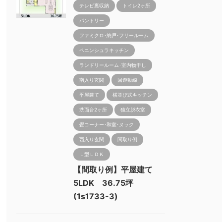
テレビ裏収納
トイレ2ヶ所
パントリー
ファミクロ･納戸･フリールーム
ペニンシュラキッチン
ランドリールーム･室内物干し
南入り玄関
回遊動線
平屋建て
横並び式キッチン
洗面台2ヶ所
独立脱衣室
畳コーナー･和室･ヌック
西入り玄関
間取り例
Ｌ型ＬＤＫ
【間取り例】平屋建て
5LDK 36.75坪
(1s1733-3)