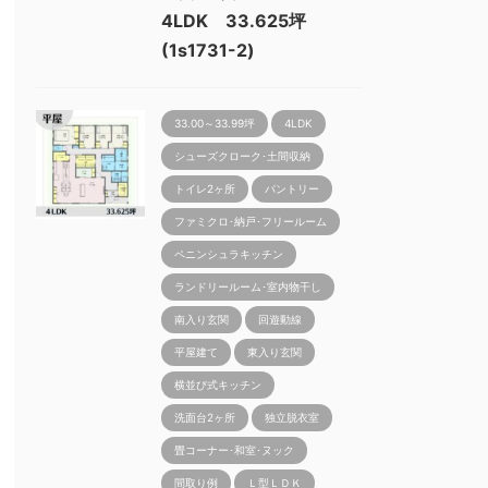
4LDK 33.625坪
(1s1731-2)
33.00～33.99坪
4LDK
シューズクローク･土間収納
トイレ2ヶ所
パントリー
ファミクロ･納戸･フリールーム
ペニンシュラキッチン
ランドリールーム･室内物干し
南入り玄関
回遊動線
平屋建て
東入り玄関
横並び式キッチン
洗面台2ヶ所
独立脱衣室
畳コーナー･和室･ヌック
間取り例
Ｌ型ＬＤＫ