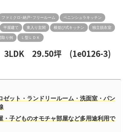
ファミクロ･納戸･フリールーム
ペニンシュラキッチン
平屋建て
東入り玄関
横並び式キッチン
独立脱衣室
間取り例
Ｌ型ＬＤＫ
K 29.50坪 (1e0126-3)
ロゼット・ランドリールーム・洗面室・パン
線
屋・子どものオモチャ部屋など多用途利用で