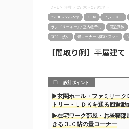
HOME
>
坪数
>
29.00～29.99坪
>
29.00～29.99坪
3LDK
パントリー
ランドリールーム･室内物干し
回遊動線
玄関手洗い
畳コーナー･和室･ヌック
【間取り例】平屋建て 3LD
設計ポイント
▶玄関ホール・ファミリーク
トリー・ＬＤＫを通る回遊動
▶在宅ワーク部屋・お昼寝部
きる３.０帖の畳コーナー