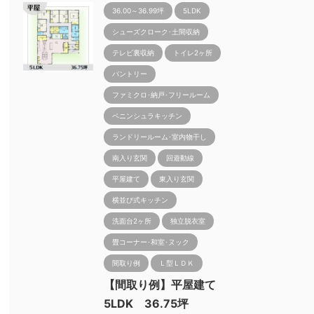
36.00～36.99坪
5LDK
シューズクローク･土間収納
テレビ裏収納
トイレ2ヶ所
パントリー
ファミクロ･納戸･フリールーム
ペニンシュラキッチン
ランドリールーム･室内物干し
南入り玄関
回遊動線
平屋建て
東入り玄関
横並び式キッチン
洗面台2ヶ所
独立脱衣室
畳コーナー･和室･ヌック
間取り例
Ｌ型ＬＤＫ
【間取り例】平屋建て
5LDK 36.75坪