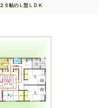
.２５帖のＬ型ＬＤＫ