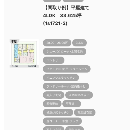
【間取り例】平屋建て
4LDK 33.625坪
(1s1721-2)
28.00～28.99坪
3LDK
シューズクローク･土間収納
パントリー
ファミクロ･納戸･フリールーム
ペニンシュラキッチン
ランドリールーム･室内物干し
南入り玄関
収納率15％以上
回遊動線
平屋建て
横並び式キッチン
独立脱衣室
畳コーナー･和室･ヌック
西入り玄関
間取り例