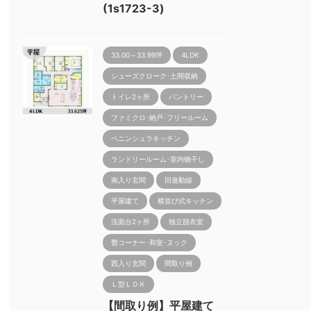
(1s1723-3)
33.00～33.99坪
4LDK
シューズクローク･土間収納
トイレ2ヶ所
パントリー
ファミクロ･納戸･フリールーム
ペニンシュラキッチン
ランドリールーム･室内物干し
南入り玄関
回遊動線
平屋建て
横並び式キッチン
洗面台2ヶ所
独立脱衣室
畳コーナー･和室･ヌック
西入り玄関
間取り例
Ｌ型ＬＤＫ
【間取り例】平屋建て