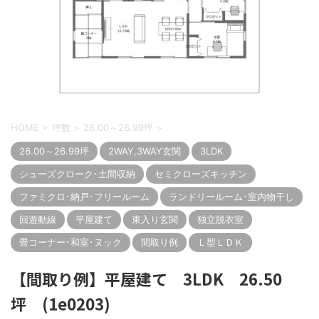
HOME
>
坪数
>
26.00～26.99坪
>
26.00～26.99坪
2WAY,3WAY玄関
3LDK
シューズクローク･土間収納
セミクローズキッチン
ファミクロ･納戸･フリールーム
ランドリールーム･室内物干し
回遊動線
平屋建て
東入り玄関
独立脱衣室
畳コーナー･和室･ヌック
間取り例
Ｌ型ＬＤＫ
【間取り例】平屋建て 3LDK 26.50
坪 (1e0203)