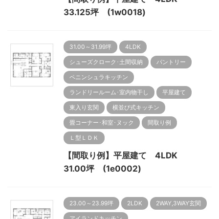
33.125坪 (1w0018)
31.00～31.99坪
4LDK
シューズクローク･土間収納
パントリー
ペニンシュラキッチン
ランドリールーム･室内物干し
平屋建て
東入り玄関
横並び式キッチン
畳コーナー･和室･ヌック
間取り例
Ｌ型ＬＤＫ
【間取り例】平屋建て 4LDK
31.00坪 (1e0002)
23.00～23.99坪
2LDK
2WAY,3WAY玄関
アイランドキッチン