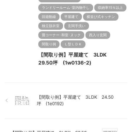
ランドリールーム･室内物干し
収納率15％以上
回遊動線
平屋建て
横並び式キッチン
独立脱衣室
玄関手洗い
畳コーナー･和室･ヌック
西入り玄関
間取り例
Ｌ型ＬＤＫ
【間取り例】平屋建て 3LDK
29.50坪 (1w0136-2)
【間取り例】平屋建て 3LDK 24.50
坪 (1e0192)