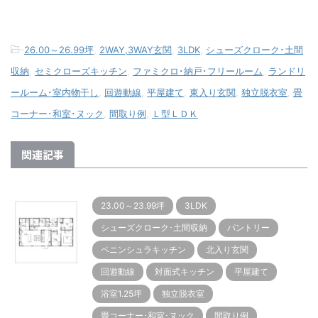
-
26.00～26.99坪
,
2WAY,3WAY玄関
,
3LDK
,
シューズクローク･土間
収納
,
セミクローズキッチン
,
ファミクロ･納戸･フリールーム
,
ランドリ
ールーム･室内物干し
,
回遊動線
,
平屋建て
,
東入り玄関
,
独立脱衣室
,
畳
コーナー･和室･ヌック
,
間取り例
,
Ｌ型ＬＤＫ
関連記事
23.00～23.99坪
3LDK
シューズクローク･土間収納
パントリー
ペニンシュラキッチン
北入り玄関
回遊動線
対面式キッチン
平屋建て
浴室1.25坪
独立脱衣室
畳コーナー･和室･ヌック
間取り例