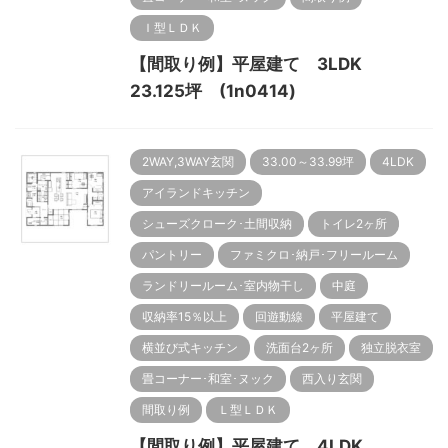
Ｉ型ＬＤＫ
【間取り例】平屋建て 3LDK
23.125坪 (1n0414)
2WAY,3WAY玄関
33.00～33.99坪
4LDK
アイランドキッチン
シューズクローク･土間収納
トイレ2ヶ所
パントリー
ファミクロ･納戸･フリールーム
ランドリールーム･室内物干し
中庭
収納率15％以上
回遊動線
平屋建て
横並び式キッチン
洗面台2ヶ所
独立脱衣室
畳コーナー･和室･ヌック
西入り玄関
間取り例
Ｌ型ＬＤＫ
【間取り例】平屋建て 4LDK