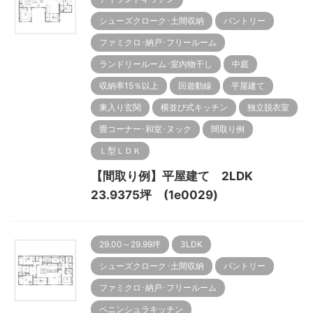
シューズクローク･土間収納
パントリー
ファミクロ･納戸･フリールーム
ランドリールーム･室内物干し
中庭
収納率15％以上
回遊動線
平屋建て
東入り玄関
横並び式キッチン
独立脱衣室
畳コーナー･和室･ヌック
間取り例
Ｌ型ＬＤＫ
【間取り例】平屋建て 2LDK
23.9375坪 (1e0029)
29.00～29.99坪
3LDK
シューズクローク･土間収納
パントリー
ファミクロ･納戸･フリールーム
ペニンシュラキッチン