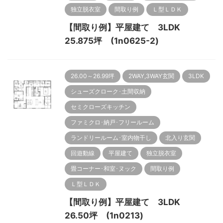
独立脱衣室
間取り例
Ｌ型ＬＤＫ
【間取り例】平屋建て 3LDK
25.875坪 (1n0625-2)
26.00～26.99坪
2WAY,3WAY玄関
3LDK
シューズクローク･土間収納
セミクローズキッチン
ファミクロ･納戸･フリールーム
ランドリールーム･室内物干し
北入り玄関
回遊動線
平屋建て
独立脱衣室
畳コーナー･和室･ヌック
間取り例
Ｌ型ＬＤＫ
【間取り例】平屋建て 3LDK
26.50坪 (1n0213)