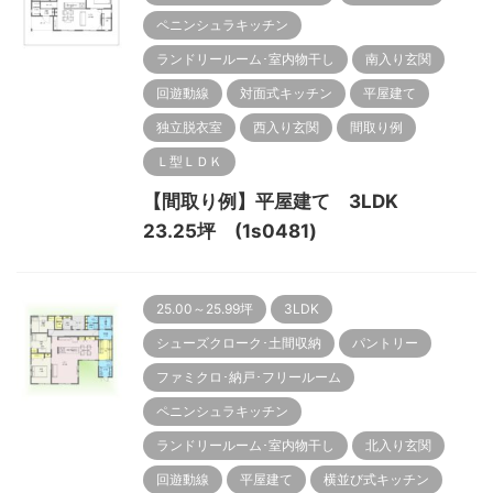
ペニンシュラキッチン
ランドリールーム･室内物干し
南入り玄関
回遊動線
対面式キッチン
平屋建て
独立脱衣室
西入り玄関
間取り例
Ｌ型ＬＤＫ
【間取り例】平屋建て 3LDK
23.25坪 (1s0481)
25.00～25.99坪
3LDK
シューズクローク･土間収納
パントリー
ファミクロ･納戸･フリールーム
ペニンシュラキッチン
ランドリールーム･室内物干し
北入り玄関
回遊動線
平屋建て
横並び式キッチン