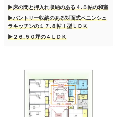
▶床の間と押入れ収納のある４.５帖の和室
▶パントリー収納のある対面式ペニンシュ
ラキッチンの１７.８帖Ｉ型ＬＤＫ
▶２６.５０坪の４ＬＤＫ