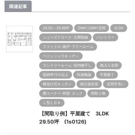
関連記事
29.00～29.99坪
2WAY,3WAY玄関
3LDK
シューズクローク･土間収納
パントリー
ファミクロ･納戸･フリールーム
ペニンシュラキッチン
ランドリールーム･室内物干し
南入り玄関
収納率15％以上
回遊動線
平屋建て
横並び式キッチン
独立脱衣室
玄関手洗い
畳コーナー･和室･ヌック
間取り例
Ｌ型ＬＤＫ
【間取り例】平屋建て 3LDK
29.50坪 (1s0126)