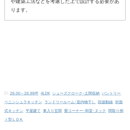
や建築工法などを考慮した上で設計する必要があ
ります。
-
26.00～26.99坪
,
4LDK
,
シューズクローク･土間収納
,
パントリー
,
ペニンシュラキッチン
,
ランドリールーム･室内物干し
,
回遊動線
,
対面
式キッチン
,
平屋建て
,
東入り玄関
,
畳コーナー･和室･ヌック
,
間取り例
,
Ｉ型ＬＤＫ