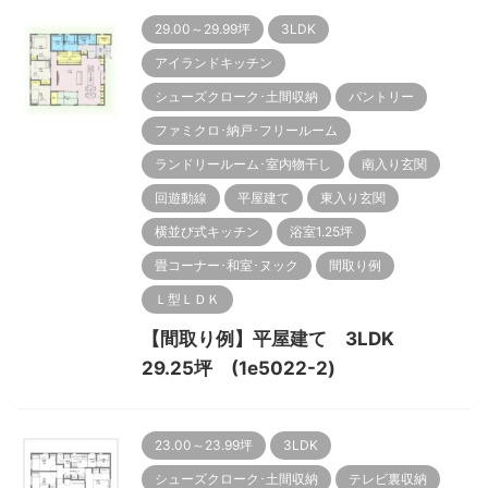
29.00～29.99坪
3LDK
アイランドキッチン
シューズクローク･土間収納
パントリー
ファミクロ･納戸･フリールーム
ランドリールーム･室内物干し
南入り玄関
回遊動線
平屋建て
東入り玄関
横並び式キッチン
浴室1.25坪
畳コーナー･和室･ヌック
間取り例
Ｌ型ＬＤＫ
【間取り例】平屋建て 3LDK
29.25坪 (1e5022-2)
23.00～23.99坪
3LDK
シューズクローク･土間収納
テレビ裏収納