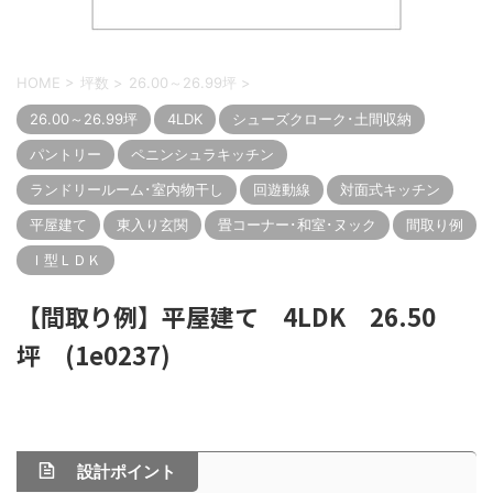
HOME
>
坪数
>
26.00～26.99坪
>
26.00～26.99坪
4LDK
シューズクローク･土間収納
パントリー
ペニンシュラキッチン
ランドリールーム･室内物干し
回遊動線
対面式キッチン
平屋建て
東入り玄関
畳コーナー･和室･ヌック
間取り例
Ｉ型ＬＤＫ
【間取り例】平屋建て 4LDK 26.50
坪 (1e0237)
設計ポイント