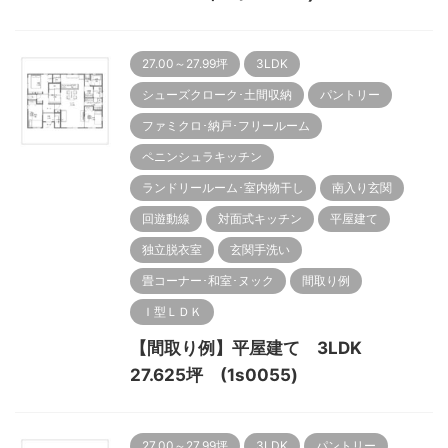
27.00～27.99坪
3LDK
シューズクローク･土間収納
パントリー
ファミクロ･納戸･フリールーム
ペニンシュラキッチン
ランドリールーム･室内物干し
南入り玄関
回遊動線
対面式キッチン
平屋建て
独立脱衣室
玄関手洗い
畳コーナー･和室･ヌック
間取り例
Ｉ型ＬＤＫ
【間取り例】平屋建て 3LDK
27.625坪 (1s0055)
27.00～27.99坪
3LDK
パントリー