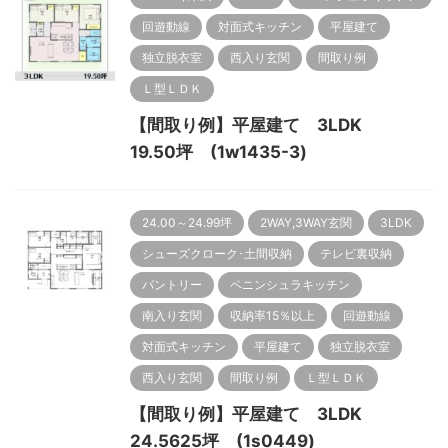
回遊動線
対面式キッチン
平屋建て
独立脱衣室
西入り玄関
間取り例
Ｌ型ＬＤＫ
【間取り例】平屋建て 3LDK
19.50坪 (1w1435-3)
24.00～24.99坪
2WAY,3WAY玄関
3LDK
シューズクローク･土間収納
テレビ裏収納
パントリー
ペニンシュラキッチン
南入り玄関
収納率15％以上
回遊動線
対面式キッチン
平屋建て
独立脱衣室
西入り玄関
間取り例
Ｌ型ＬＤＫ
【間取り例】平屋建て 3LDK
24.5625坪 (1s0449)