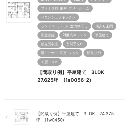
ファミクロ･納戸･フリールーム
ペニンシュラキッチン
ランドリールーム･室内物干し
南入り玄関
回遊動線
対面式キッチン
平屋建て
独立脱衣室
玄関手洗い
畳コーナー･和室･ヌック
間取り例
Ｉ型ＬＤＫ
【間取り例】平屋建て 3LDK
27.625坪 (1s0056-2)
【間取り例】平屋建て 3LDK 24.375
坪 (1w0450)