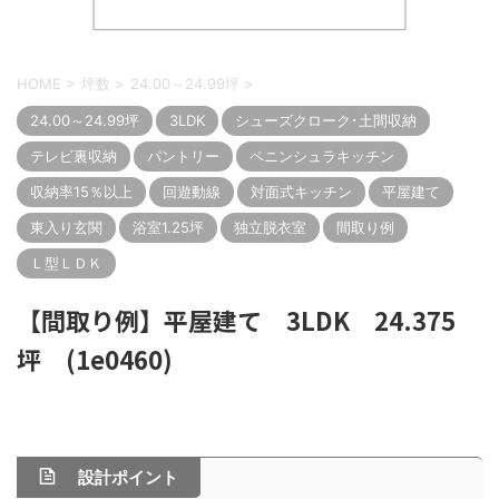
HOME
>
坪数
>
24.00～24.99坪
>
24.00～24.99坪
3LDK
シューズクローク･土間収納
テレビ裏収納
パントリー
ペニンシュラキッチン
収納率15％以上
回遊動線
対面式キッチン
平屋建て
東入り玄関
浴室1.25坪
独立脱衣室
間取り例
Ｌ型ＬＤＫ
【間取り例】平屋建て 3LDK 24.375
坪 (1e0460)
設計ポイント