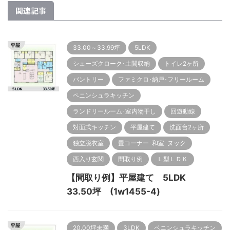
関連記事
33.00～33.99坪
5LDK
シューズクローク･土間収納
トイレ2ヶ所
パントリー
ファミクロ･納戸･フリールーム
ペニンシュラキッチン
ランドリールーム･室内物干し
回遊動線
対面式キッチン
平屋建て
洗面台2ヶ所
独立脱衣室
畳コーナー･和室･ヌック
西入り玄関
間取り例
Ｌ型ＬＤＫ
【間取り例】平屋建て 5LDK
33.50坪 (1w1455-4)
20.00坪未満
3LDK
ペニンシュラキッチン