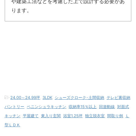
や建築工法などを考慮した上で設計する必要があ
ります。
-
24.00～24.99坪
,
3LDK
,
シューズクローク･土間収納
,
テレビ裏収納
,
パントリー
,
ペニンシュラキッチン
,
収納率15％以上
,
回遊動線
,
対面式
キッチン
,
平屋建て
,
東入り玄関
,
浴室1.25坪
,
独立脱衣室
,
間取り例
,
Ｌ
型ＬＤＫ