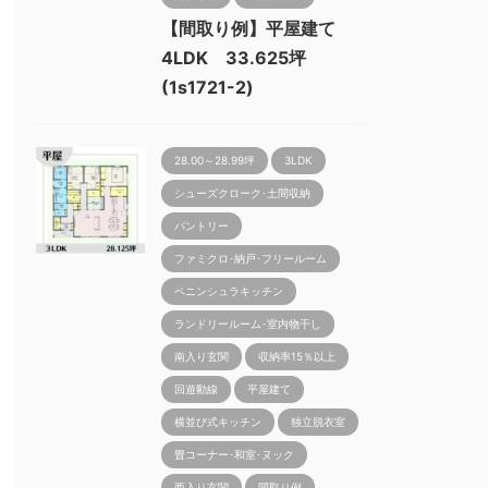
【間取り例】平屋建て
4LDK 33.625坪
(1s1721-2)
28.00～28.99坪
3LDK
シューズクローク･土間収納
パントリー
ファミクロ･納戸･フリールーム
ペニンシュラキッチン
ランドリールーム･室内物干し
南入り玄関
収納率15％以上
回遊動線
平屋建て
横並び式キッチン
独立脱衣室
畳コーナー･和室･ヌック
西入り玄関
間取り例