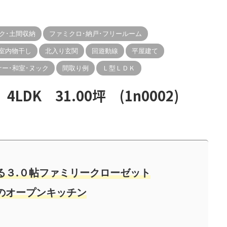
ク･土間収納
ファミクロ･納戸･フリールーム
室内物干し
北入り玄関
回遊動線
平屋建て
ー･和室･ヌック
間取り例
Ｌ型ＬＤＫ
DK 31.00坪 (1n0002)
る３.０帖ファミリークローゼット
のオープンキッチン