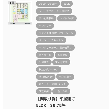
36.00～36.99坪
5LDK
シューズクローク･土間収納
テレビ裏収納
トイレ2ヶ所
パントリー
ファミクロ･納戸･フリールーム
ペニンシュラキッチン
ランドリールーム･室内物干し
南入り玄関
回遊動線
平屋建て
東入り玄関
横並び式キッチン
洗面台2ヶ所
独立脱衣室
畳コーナー･和室･ヌック
間取り例
Ｌ型ＬＤＫ
【間取り例】平屋建て
5LDK 36.75坪