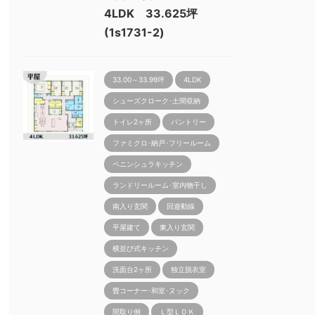
4LDK 33.625坪
(1s1731-2)
33.00～33.99坪
4LDK
シューズクローク･土間収納
トイレ2ヶ所
パントリー
ファミクロ･納戸･フリールーム
ペニンシュラキッチン
ランドリールーム･室内物干し
南入り玄関
回遊動線
平屋建て
東入り玄関
横並び式キッチン
洗面台2ヶ所
独立脱衣室
畳コーナー･和室･ヌック
間取り例
Ｌ型ＬＤＫ