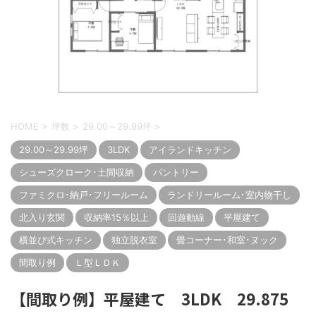
HOME
>
坪数
>
29.00～29.99坪
>
29.00～29.99坪
3LDK
アイランドキッチン
シューズクローク･土間収納
パントリー
ファミクロ･納戸･フリールーム
ランドリールーム･室内物干し
北入り玄関
収納率15％以上
回遊動線
平屋建て
横並び式キッチン
独立脱衣室
畳コーナー･和室･ヌック
間取り例
Ｌ型ＬＤＫ
【間取り例】平屋建て 3LDK 29.875