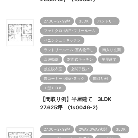
27.00～27.99坪
3LDK
パントリー
ファミクロ･納戸･フリールーム
ペニンシュラキッチン
ランドリールーム･室内物干し
南入り玄関
回遊動線
対面式キッチン
平屋建て
独立脱衣室
玄関手洗い
畳コーナー･和室･ヌック
間取り例
Ｉ型ＬＤＫ
【間取り例】平屋建て 3LDK
27.625坪 (1s0046-2)
27.00～27.99坪
2WAY,3WAY玄関
3LDK