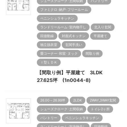
シューズクローク･土間収納
パントリー
ファミクロ･納戸･フリールーム
ペニンシュラキッチン
ランドリールーム･室内物干し
北入り玄関
回遊動線
対面式キッチン
平屋建て
独立脱衣室
玄関手洗い
畳コーナー･和室･ヌック
間取り例
Ｉ型ＬＤＫ
【間取り例】平屋建て 3LDK
27.625坪 (1n0044-8)
26.00～26.99坪
2LDK
2WAY,3WAY玄関
シューズクローク･土間収納
トイレ2ヶ所
パントリー
ペニンシュラキッチン
ランドリールーム･室内物干し
回遊動線