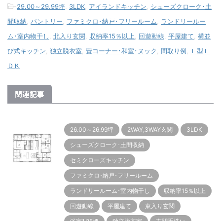
-
29.00～29.99坪
,
3LDK
,
アイランドキッチン
,
シューズクローク･土
間収納
,
パントリー
,
ファミクロ･納戸･フリールーム
,
ランドリールー
ム･室内物干し
,
北入り玄関
,
収納率15％以上
,
回遊動線
,
平屋建て
,
横並
び式キッチン
,
独立脱衣室
,
畳コーナー･和室･ヌック
,
間取り例
,
Ｌ型Ｌ
ＤＫ
関連記事
26.00～26.99坪
2WAY,3WAY玄関
3LDK
シューズクローク･土間収納
セミクローズキッチン
ファミクロ･納戸･フリールーム
ランドリールーム･室内物干し
収納率15％以上
回遊動線
平屋建て
東入り玄関