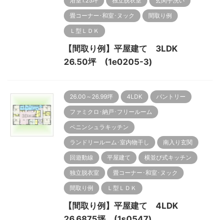
浴室1.25坪
独立脱衣室
玄関手洗い
畳コーナー･和室･ヌック
間取り例
Ｌ型ＬＤＫ
【間取り例】平屋建て 3LDK
26.50坪 (1e0205-3)
26.00～26.99坪
4LDK
パントリー
ファミクロ･納戸･フリールーム
ペニンシュラキッチン
ランドリールーム･室内物干し
南入り玄関
回遊動線
平屋建て
横並び式キッチン
独立脱衣室
畳コーナー･和室･ヌック
間取り例
Ｌ型ＬＤＫ
【間取り例】平屋建て 4LDK
26.6875坪 (1s0547)