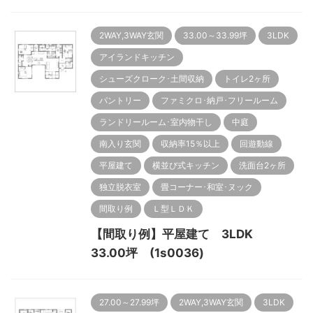
2WAY,3WAY玄関
33.00～33.99坪
3LDK
アイランドキッチン
シューズクローク･土間収納
トイレ2ヶ所
パントリー
ファミクロ･納戸･フリールーム
ランドリールーム･室内物干し
中庭
南入り玄関
収納率15％以上
回遊動線
平屋建て
横並び式キッチン
洗面台2ヶ所
独立脱衣室
畳コーナー･和室･ヌック
間取り例
Ｌ型ＬＤＫ
【間取り例】平屋建て 3LDK
33.00坪 (1s0036)
27.00～27.99坪
2WAY,3WAY玄関
3LDK