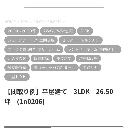
HOME
>
坪数
>
26.00～26.99坪
>
26.00～26.99坪
2WAY,3WAY玄関
3LDK
シューズクローク･土間収納
セミクローズキッチン
ファミクロ･納戸･フリールーム
ランドリールーム･室内物干し
北入り玄関
回遊動線
平屋建て
浴室1.25坪
独立脱衣室
畳コーナー･和室･ヌック
間取り例
Ｌ型ＬＤＫ
【間取り例】平屋建て 3LDK 26.50
坪 (1n0206)