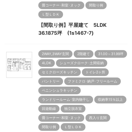
畳コーナー･和室･ヌック
間取り例
Ｌ型ＬＤＫ
【間取り例】平屋建て 5LDK
36.1875坪 (1s1467-7)
2WAY,3WAY玄関
2階建て
31.00～31.99坪
4LDK
シューズクローク･土間収納
セミクローズキッチン
トイレ2ヶ所
パントリー
ファミクロ･納戸･フリールーム
ペニンシュラキッチン
ランドリールーム･室内物干し
収納率15％以上
回遊動線
独立脱衣室
畳コーナー･和室･ヌック
西入り玄関
間取り例
Ｌ型ＬＤＫ