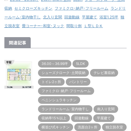
収納
,
セミクローズキッチン
,
ファミクロ･納戸･フリールーム
,
ランドリ
ールーム･室内物干し
,
北入り玄関
,
回遊動線
,
平屋建て
,
浴室1.25坪
,
独
立脱衣室
,
畳コーナー･和室･ヌック
,
間取り例
,
Ｌ型ＬＤＫ
関連記事
36.00～36.99坪
5LDK
シューズクローク･土間収納
テレビ裏収納
トイレ2ヶ所
パントリー
ファミクロ･納戸･フリールーム
ペニンシュラキッチン
ランドリールーム･室内物干し
南入り玄関
収納率15％以上
回遊動線
平屋建て
横並び式キッチン
洗面台2ヶ所
独立脱衣室