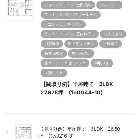
シューズクローク･土間収納
パントリー
ファミクロ･納戸･フリールーム
ペニンシュラキッチン
ランドリールーム･室内物干し
北入り玄関
回遊動線
対面式キッチン
平屋建て
独立脱衣室
玄関手洗い
畳コーナー･和室･ヌック
間取り例
Ｉ型ＬＤＫ
【間取り例】平屋建て 3LDK
27.625坪 (1n0044-10)
【間取り例】平屋建て 3LDK 26.50
坪 (1w0216-3)