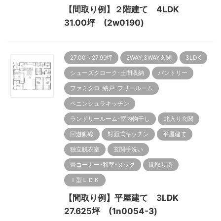
【間取り例】２階建て 4LDK
31.00坪 (2w0190)
27.00～27.99坪
2WAY,3WAY玄関
3LDK
シューズクローク･土間収納
パントリー
ファミクロ･納戸･フリールーム
ペニンシュラキッチン
ランドリールーム･室内物干し
北入り玄関
回遊動線
対面式キッチン
平屋建て
独立脱衣室
玄関手洗い
畳コーナー･和室･ヌック
間取り例
Ｉ型ＬＤＫ
【間取り例】平屋建て 3LDK
27.625坪 (1n0054-3)