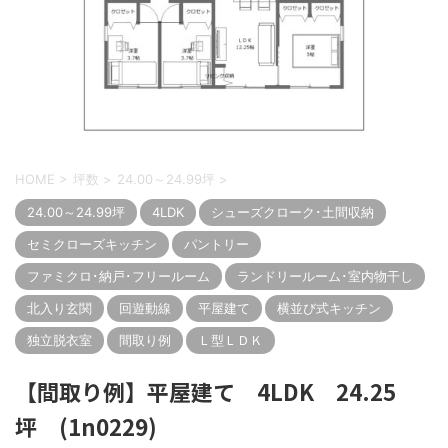
HOME
>
坪数
>
24.00～24.99坪
>
24.00～24.99坪
4LDK
シューズクローク･土間収納
セミクローズキッチン
パントリー
ファミクロ･納戸･フリールーム
ランドリールーム･室内物干し
北入り玄関
回遊動線
平屋建て
横並び式キッチン
独立脱衣室
間取り例
Ｌ型ＬＤＫ
【間取り例】平屋建て 4LDK 24.25
坪 (1n0229)