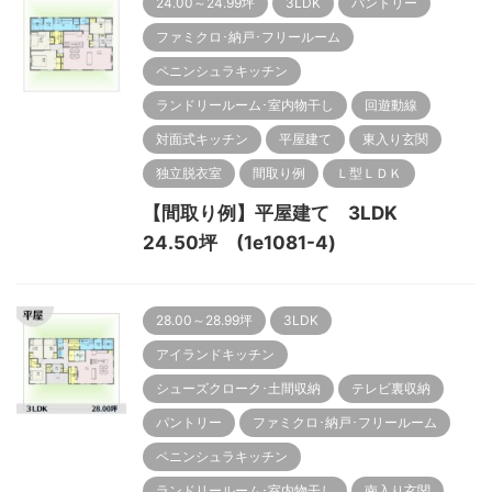
24.00～24.99坪
3LDK
パントリー
ファミクロ･納戸･フリールーム
ペニンシュラキッチン
ランドリールーム･室内物干し
回遊動線
対面式キッチン
平屋建て
東入り玄関
独立脱衣室
間取り例
Ｌ型ＬＤＫ
【間取り例】平屋建て 3LDK
24.50坪 (1e1081-4)
28.00～28.99坪
3LDK
アイランドキッチン
シューズクローク･土間収納
テレビ裏収納
パントリー
ファミクロ･納戸･フリールーム
ペニンシュラキッチン
ランドリールーム･室内物干し
南入り玄関