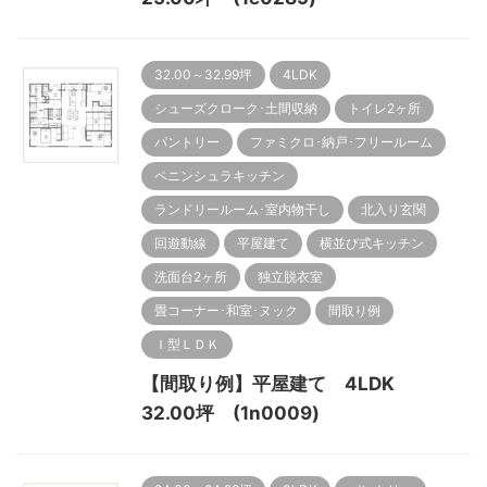
32.00～32.99坪
4LDK
シューズクローク･土間収納
トイレ2ヶ所
パントリー
ファミクロ･納戸･フリールーム
ペニンシュラキッチン
ランドリールーム･室内物干し
北入り玄関
回遊動線
平屋建て
横並び式キッチン
洗面台2ヶ所
独立脱衣室
畳コーナー･和室･ヌック
間取り例
Ｉ型ＬＤＫ
【間取り例】平屋建て 4LDK
32.00坪 (1n0009)