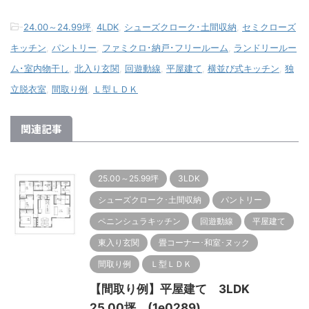
-
24.00～24.99坪
,
4LDK
,
シューズクローク･土間収納
,
セミクローズ
キッチン
,
パントリー
,
ファミクロ･納戸･フリールーム
,
ランドリールー
ム･室内物干し
,
北入り玄関
,
回遊動線
,
平屋建て
,
横並び式キッチン
,
独
立脱衣室
,
間取り例
,
Ｌ型ＬＤＫ
関連記事
25.00～25.99坪
3LDK
シューズクローク･土間収納
パントリー
ペニンシュラキッチン
回遊動線
平屋建て
東入り玄関
畳コーナー･和室･ヌック
間取り例
Ｌ型ＬＤＫ
【間取り例】平屋建て 3LDK
25.00坪 (1e0289)