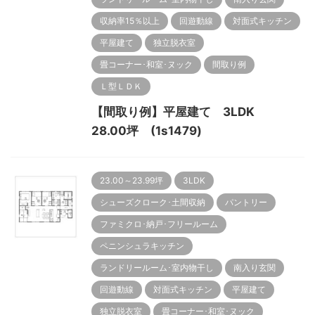
収納率15％以上
回遊動線
対面式キッチン
平屋建て
独立脱衣室
畳コーナー･和室･ヌック
間取り例
Ｌ型ＬＤＫ
【間取り例】平屋建て 3LDK
28.00坪 (1s1479)
23.00～23.99坪
3LDK
シューズクローク･土間収納
パントリー
ファミクロ･納戸･フリールーム
ペニンシュラキッチン
ランドリールーム･室内物干し
南入り玄関
回遊動線
対面式キッチン
平屋建て
独立脱衣室
畳コーナー･和室･ヌック