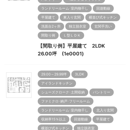
ランドリールーム･室内物干し
回遊動線
平屋建て
東入り玄関
横並び式キッチン
洗面台2ヶ所
独立脱衣室
玄関手洗い
間取り例
Ｌ型ＬＤＫ
【間取り例】平屋建て 2LDK
26.00坪 (1e0001)
29.00～29.99坪
3LDK
アイランドキッチン
シューズクローク･土間収納
パントリー
ファミクロ･納戸･フリールーム
ランドリールーム･室内物干し
北入り玄関
収納率15％以上
回遊動線
平屋建て
横並び式キッチン
独立脱衣室