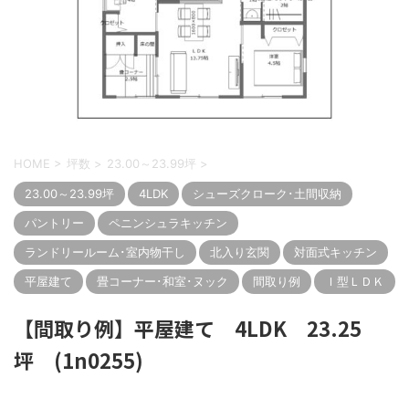
HOME
>
坪数
>
23.00～23.99坪
>
23.00～23.99坪
4LDK
シューズクローク･土間収納
パントリー
ペニンシュラキッチン
ランドリールーム･室内物干し
北入り玄関
対面式キッチン
平屋建て
畳コーナー･和室･ヌック
間取り例
Ｉ型ＬＤＫ
【間取り例】平屋建て 4LDK 23.25
坪 (1n0255)