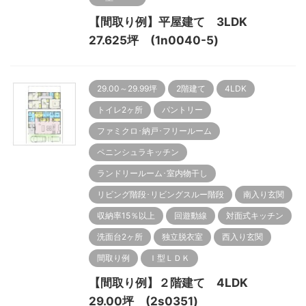
【間取り例】平屋建て 3LDK
27.625坪 (1n0040-5)
29.00～29.99坪
2階建て
4LDK
トイレ2ヶ所
パントリー
ファミクロ･納戸･フリールーム
ペニンシュラキッチン
ランドリールーム･室内物干し
リビング階段･リビングスルー階段
南入り玄関
収納率15％以上
回遊動線
対面式キッチン
洗面台2ヶ所
独立脱衣室
西入り玄関
間取り例
Ｉ型ＬＤＫ
【間取り例】２階建て 4LDK
29.00坪 (2s0351)