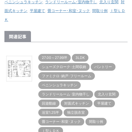
ペニンシュラキッチン
,
ランドリールーム･室内物干し
,
北入り玄関
,
対
面式キッチン
,
平屋建て
,
畳コーナー･和室･ヌック
,
間取り例
,
Ｉ型ＬＤ
Ｋ
関連記事
27.00～27.99坪
3LDK
シューズクローク･土間収納
パントリー
ファミクロ･納戸･フリールーム
ペニンシュラキッチン
ランドリールーム･室内物干し
北入り玄関
回遊動線
対面式キッチン
平屋建て
浴室1.25坪
独立脱衣室
畳コーナー･和室･ヌック
間取り例
Ｉ型ＬＤＫ