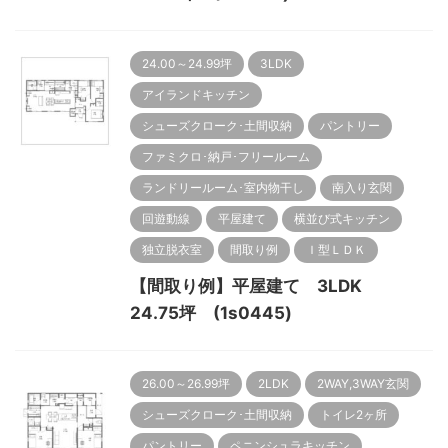
24.00～24.99坪
3LDK
アイランドキッチン
シューズクローク･土間収納
パントリー
ファミクロ･納戸･フリールーム
ランドリールーム･室内物干し
南入り玄関
回遊動線
平屋建て
横並び式キッチン
独立脱衣室
間取り例
Ｉ型ＬＤＫ
【間取り例】平屋建て 3LDK
24.75坪 (1s0445)
26.00～26.99坪
2LDK
2WAY,3WAY玄関
シューズクローク･土間収納
トイレ2ヶ所
パントリー
ペニンシュラキッチン