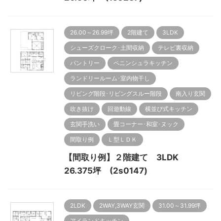
26.00～26.99坪
2階建て
3LDK
シューズクローク･土間収納
テレビ裏収納
パントリー
ペニンシュラキッチン
ランドリールーム･室内物干し
リビング階段･リビングスルー階段
南入り玄関
吹き抜け
回遊動線
横並び式キッチン
玄関手洗い
畳コーナー･和室･ヌック
間取り例
Ｌ型ＬＤＫ
【間取り例】２階建て 3LDK
26.375坪 (2s0147)
2LDK
2WAY,3WAY玄関
31.00～31.99坪
アイランドキッチン