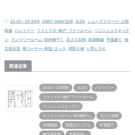
-
25.00～25.99坪
,
2WAY,3WAY玄関
,
3LDK
,
シューズクローク･土間
収納
,
パントリー
,
ファミクロ･納戸･フリールーム
,
ペニンシュラキッチ
ン
,
ランドリールーム･室内物干し
,
北入り玄関
,
回遊動線
,
平屋建て
,
独
立脱衣室
,
畳コーナー･和室･ヌック
,
間取り例
,
Ｌ型ＬＤＫ
関連記事
27.00～27.99坪
3LDK
パントリー
ファミクロ･納戸･フリールーム
ペニンシュラキッチン
ランドリールーム･室内物干し
北入り玄関
回遊動線
対面式キッチン
平屋建て
独立脱衣室
玄関手洗い