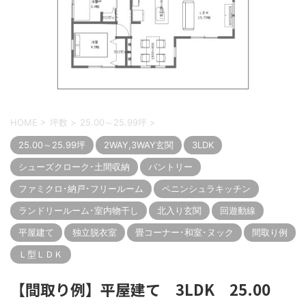
HOME
>
坪数
>
25.00～25.99坪
>
25.00～25.99坪
2WAY,3WAY玄関
3LDK
シューズクローク･土間収納
パントリー
ファミクロ･納戸･フリールーム
ペニンシュラキッチン
ランドリールーム･室内物干し
北入り玄関
回遊動線
平屋建て
独立脱衣室
畳コーナー･和室･ヌック
間取り例
Ｌ型ＬＤＫ
【間取り例】平屋建て 3LDK 25.00