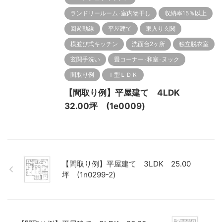
ランドリールーム･室内物干し
収納率15％以上
回遊動線
平屋建て
東入り玄関
横並び式キッチン
洗面台2ヶ所
独立脱衣室
玄関手洗い
畳コーナー･和室･ヌック
間取り例
Ｉ型ＬＤＫ
【間取り例】平屋建て 4LDK
32.00坪 (1e0009)
【間取り例】平屋建て 3LDK 25.00
坪 (1n0299-2)