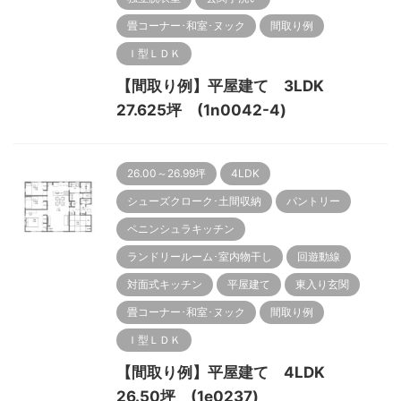
畳コーナー･和室･ヌック
間取り例
Ｉ型ＬＤＫ
【間取り例】平屋建て 3LDK
27.625坪 (1n0042-4)
26.00～26.99坪
4LDK
シューズクローク･土間収納
パントリー
ペニンシュラキッチン
ランドリールーム･室内物干し
回遊動線
対面式キッチン
平屋建て
東入り玄関
畳コーナー･和室･ヌック
間取り例
Ｉ型ＬＤＫ
【間取り例】平屋建て 4LDK
26.50坪 (1e0237)