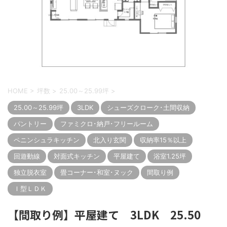
HOME
>
坪数
>
25.00～25.99坪
>
25.00～25.99坪
3LDK
シューズクローク･土間収納
パントリー
ファミクロ･納戸･フリールーム
ペニンシュラキッチン
北入り玄関
収納率15％以上
回遊動線
対面式キッチン
平屋建て
浴室1.25坪
独立脱衣室
畳コーナー･和室･ヌック
間取り例
Ｉ型ＬＤＫ
【間取り例】平屋建て 3LDK 25.50