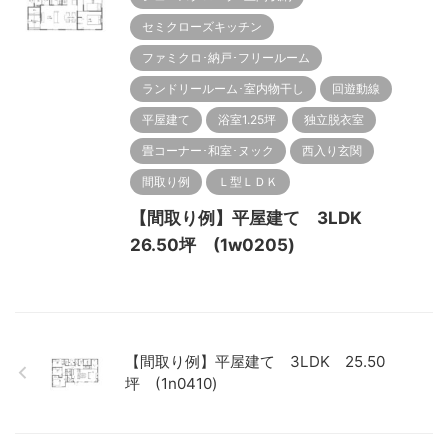
セミクローズキッチン
ファミクロ･納戸･フリールーム
ランドリールーム･室内物干し
回遊動線
平屋建て
浴室1.25坪
独立脱衣室
畳コーナー･和室･ヌック
西入り玄関
間取り例
Ｌ型ＬＤＫ
【間取り例】平屋建て 3LDK
26.50坪 (1w0205)
【間取り例】平屋建て 3LDK 25.50
坪 (1n0410)