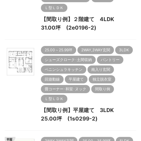
Ｌ型ＬＤＫ
【間取り例】２階建て 4LDK
31.00坪 (2e0196-2)
25.00～25.99坪
2WAY,3WAY玄関
3LDK
シューズクローク･土間収納
パントリー
ペニンシュラキッチン
南入り玄関
回遊動線
平屋建て
独立脱衣室
畳コーナー･和室･ヌック
間取り例
Ｌ型ＬＤＫ
【間取り例】平屋建て 3LDK
25.00坪 (1s0299-2)
2WAY,3WAY玄関
35.00～35.99坪
5LDK