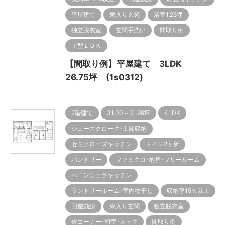
平屋建て
東入り玄関
浴室1.25坪
独立脱衣室
玄関手洗い
間取り例
Ｉ型ＬＤＫ
【間取り例】平屋建て 3LDK
26.75坪 (1s0312)
2階建て
31.00～31.99坪
4LDK
シューズクローク･土間収納
セミクローズキッチン
トイレ2ヶ所
パントリー
ファミクロ･納戸･フリールーム
ペニンシュラキッチン
ランドリールーム･室内物干し
収納率15％以上
回遊動線
東入り玄関
独立脱衣室
畳コーナー･和室･ヌック
間取り例