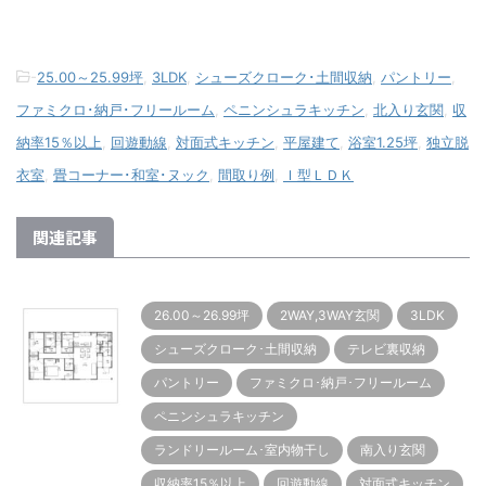
-
25.00～25.99坪
,
3LDK
,
シューズクローク･土間収納
,
パントリー
,
ファミクロ･納戸･フリールーム
,
ペニンシュラキッチン
,
北入り玄関
,
収
納率15％以上
,
回遊動線
,
対面式キッチン
,
平屋建て
,
浴室1.25坪
,
独立脱
衣室
,
畳コーナー･和室･ヌック
,
間取り例
,
Ｉ型ＬＤＫ
関連記事
26.00～26.99坪
2WAY,3WAY玄関
3LDK
シューズクローク･土間収納
テレビ裏収納
パントリー
ファミクロ･納戸･フリールーム
ペニンシュラキッチン
ランドリールーム･室内物干し
南入り玄関
収納率15％以上
回遊動線
対面式キッチン