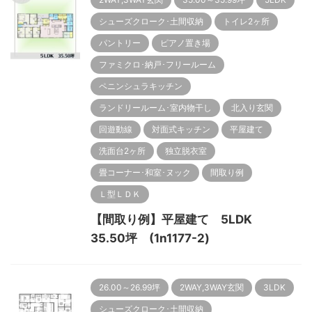
シューズクローク･土間収納
トイレ2ヶ所
パントリー
ピアノ置き場
ファミクロ･納戸･フリールーム
ペニンシュラキッチン
ランドリールーム･室内物干し
北入り玄関
回遊動線
対面式キッチン
平屋建て
洗面台2ヶ所
独立脱衣室
畳コーナー･和室･ヌック
間取り例
Ｌ型ＬＤＫ
【間取り例】平屋建て 5LDK
35.50坪 (1n1177-2)
26.00～26.99坪
2WAY,3WAY玄関
3LDK
シューズクローク･土間収納