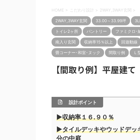
HOME
>
こだわり設計
>
2WAY,3WAY玄関
>
2WAY,3WAY玄関
33.00～33.99坪
3L
トイレ2ヶ所
パントリー
ファミクロ･
南入り玄関
収納率15％以上
回遊動線
畳コーナー･和室･ヌック
間取り例
Ｌ
【間取り例】平屋建て 3L
設計ポイント
▶収納率１６.９０％
▶タイルデッキやウッドデッ
分の中庭