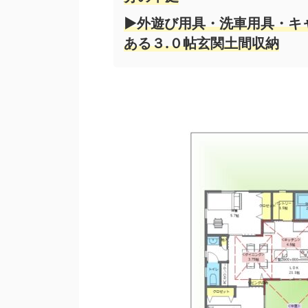
▶外遊び用具・洗車用具・キ
ある３.０帖玄関土間収納