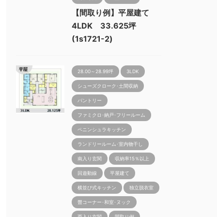
【間取り例】平屋建て
4LDK 33.625坪
(1s1721-2)
28.00～28.99坪
3LDK
シューズクローク･土間収納
パントリー
ファミクロ･納戸･フリールーム
ペニンシュラキッチン
ランドリールーム･室内物干し
南入り玄関
収納率15％以上
回遊動線
平屋建て
横並び式キッチン
独立脱衣室
畳コーナー･和室･ヌック
西入り玄関
間取り例