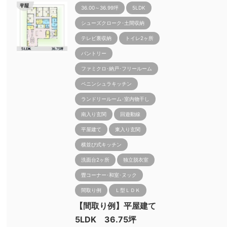
36.00～36.99坪
5LDK
シューズクローク･土間収納
テレビ裏収納
トイレ2ヶ所
パントリー
ファミクロ･納戸･フリールーム
ペニンシュラキッチン
ランドリールーム･室内物干し
南入り玄関
回遊動線
平屋建て
東入り玄関
横並び式キッチン
洗面台2ヶ所
独立脱衣室
畳コーナー･和室･ヌック
間取り例
Ｌ型ＬＤＫ
【間取り例】平屋建て
5LDK 36.75坪