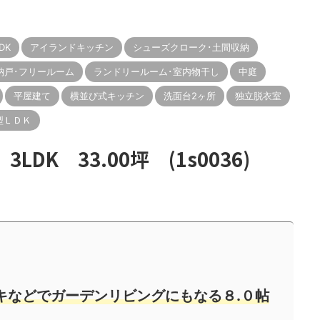
DK
アイランドキッチン
シューズクローク･土間収納
納戸･フリールーム
ランドリールーム･室内物干し
中庭
平屋建て
横並び式キッチン
洗面台2ヶ所
独立脱衣室
型ＬＤＫ
DK 33.00坪 (1s0036)
キなどでガーデンリビングにもなる８.０帖