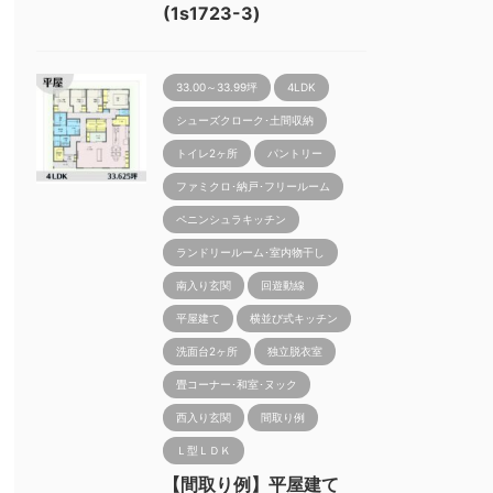
(1s1723-3)
33.00～33.99坪
4LDK
シューズクローク･土間収納
トイレ2ヶ所
パントリー
ファミクロ･納戸･フリールーム
ペニンシュラキッチン
ランドリールーム･室内物干し
南入り玄関
回遊動線
平屋建て
横並び式キッチン
洗面台2ヶ所
独立脱衣室
畳コーナー･和室･ヌック
西入り玄関
間取り例
Ｌ型ＬＤＫ
【間取り例】平屋建て