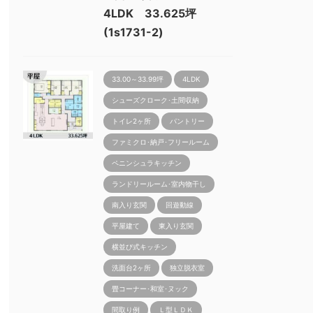
4LDK 33.625坪
(1s1731-2)
33.00～33.99坪
4LDK
シューズクローク･土間収納
トイレ2ヶ所
パントリー
ファミクロ･納戸･フリールーム
ペニンシュラキッチン
ランドリールーム･室内物干し
南入り玄関
回遊動線
平屋建て
東入り玄関
横並び式キッチン
洗面台2ヶ所
独立脱衣室
畳コーナー･和室･ヌック
間取り例
Ｌ型ＬＤＫ