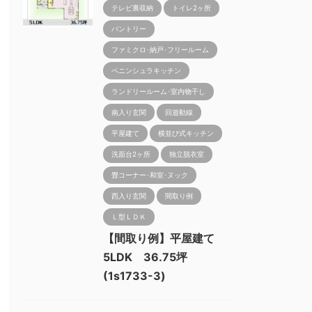
テレビ裏収納
トイレ2ヶ所
パントリー
ファミクロ･納戸･フリールーム
ペニンシュラキッチン
ランドリールーム･室内物干し
南入り玄関
回遊動線
平屋建て
横並び式キッチン
洗面台2ヶ所
独立脱衣室
畳コーナー･和室･ヌック
西入り玄関
間取り例
Ｌ型ＬＤＫ
【間取り例】平屋建て
5LDK 36.75坪
(1s1733-3)