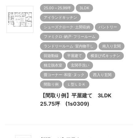
25.00～25.99坪
3LDK
アイランドキッチン
シューズクローク･土間収納
パントリー
ファミクロ･納戸･フリールーム
ランドリールーム･室内物干し
南入り玄関
回遊動線
平屋建て
横並び式キッチン
独立脱衣室
玄関手洗い
畳コーナー･和室･ヌック
西入り玄関
間取り例
Ｌ型ＬＤＫ
【間取り例】平屋建て 3LDK
25.75坪 (1s0309)