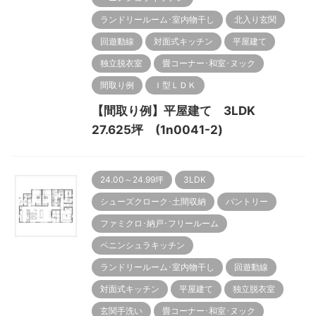
ランドリールーム･室内物干し
北入り玄関
回遊動線
対面式キッチン
平屋建て
独立脱衣室
畳コーナー･和室･ヌック
間取り例
Ｉ型ＬＤＫ
【間取り例】平屋建て 3LDK
27.625坪 (1n0041-2)
24.00～24.99坪
3LDK
シューズクローク･土間収納
パントリー
ファミクロ･納戸･フリールーム
ペニンシュラキッチン
ランドリールーム･室内物干し
回遊動線
対面式キッチン
平屋建て
独立脱衣室
玄関手洗い
畳コーナー･和室･ヌック