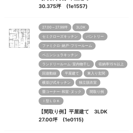
30.375坪 (1e1557)
27.00～27.99坪
3LDK
セミクローズキッチン
パントリー
ファミクロ･納戸･フリールーム
ペニンシュラキッチン
ランドリールーム･室内物干し
収納率15％以上
回遊動線
平屋建て
東入り玄関
横並び式キッチン
独立脱衣室
畳コーナー･和室･ヌック
間取り例
Ｉ型ＬＤＫ
【間取り例】平屋建て 3LDK
27.00坪 (1e0115)