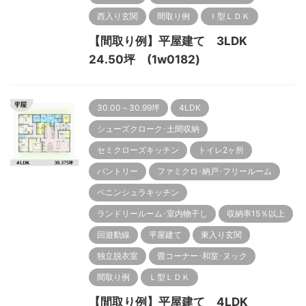
西入り玄関
間取り例
Ｉ型ＬＤＫ
【間取り例】平屋建て 3LDK
24.50坪 (1w0182)
30.00～30.99坪
4LDK
シューズクローク･土間収納
セミクローズキッチン
トイレ2ヶ所
パントリー
ファミクロ･納戸･フリールーム
ペニンシュラキッチン
ランドリールーム･室内物干し
収納率15％以上
回遊動線
平屋建て
東入り玄関
独立脱衣室
畳コーナー･和室･ヌック
間取り例
Ｌ型ＬＤＫ
【間取り例】平屋建て 4LDK