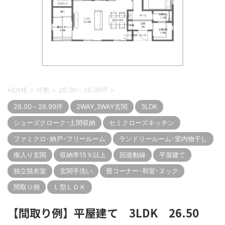
HOME
>
坪数
>
26.00～26.99坪
>
26.00～26.99坪
2WAY,3WAY玄関
3LDK
シューズクローク･土間収納
セミクローズキッチン
ファミクロ･納戸･フリールーム
ランドリールーム･室内物干し
南入り玄関
収納率15％以上
回遊動線
平屋建て
独立脱衣室
玄関手洗い
畳コーナー･和室･ヌック
間取り例
Ｌ型ＬＤＫ
【間取り例】平屋建て 3LDK 26.50