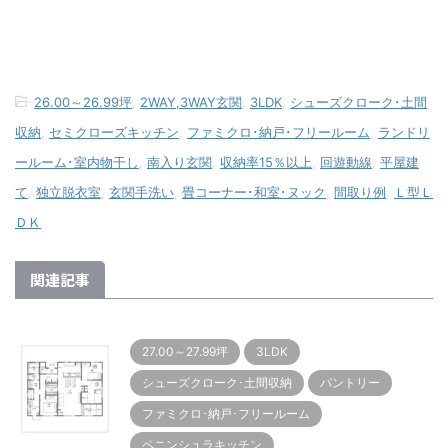
-
26.00～26.99坪
,
2WAY,3WAY玄関
,
3LDK
,
シューズクローク･土間
収納
,
セミクローズキッチン
,
ファミクロ･納戸･フリールーム
,
ランドリ
ールーム･室内物干し
,
南入り玄関
,
収納率15％以上
,
回遊動線
,
平屋建
て
,
独立脱衣室
,
玄関手洗い
,
畳コーナー･和室･ヌック
,
間取り例
,
Ｌ型Ｌ
ＤＫ
関連記事
27.00～27.99坪
3LDK
シューズクローク･土間収納
パントリー
ファミクロ･納戸･フリールーム
ペニンシュラキッチン