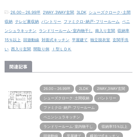
-
26.00～26.99坪
,
2WAY,3WAY玄関
,
3LDK
,
シューズクローク･土間
収納
,
テレビ裏収納
,
パントリー
,
ファミクロ･納戸･フリールーム
,
ペニ
ンシュラキッチン
,
ランドリールーム･室内物干し
,
南入り玄関
,
収納率
15％以上
,
回遊動線
,
対面式キッチン
,
平屋建て
,
独立脱衣室
,
玄関手洗
い
,
西入り玄関
,
間取り例
,
Ｉ型ＬＤＫ
関連記事
26.00～26.99坪
2LDK
2WAY,3WAY玄関
シューズクローク･土間収納
パントリー
ファミクロ･納戸･フリールーム
ペニンシュラキッチン
ランドリールーム･室内物干し
収納率15％以上
回遊動線
平屋建て
横並び式キッチン