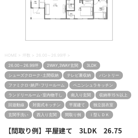
HOME
>
坪数
>
26.00～26.99坪
>
26.00～26.99坪
2WAY,3WAY玄関
3LDK
シューズクローク･土間収納
テレビ裏収納
パントリー
ファミクロ･納戸･フリールーム
ペニンシュラキッチン
ランドリールーム･室内物干し
南入り玄関
収納率15％以上
回遊動線
対面式キッチン
平屋建て
独立脱衣室
玄関手洗い
西入り玄関
間取り例
Ｉ型ＬＤＫ
【間取り例】平屋建て 3LDK 26.75