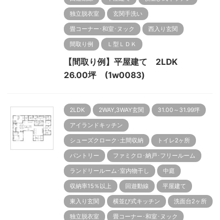
独立脱衣室
玄関手洗い
畳コーナー･和室･ヌック
西入り玄関
間取り例
Ｌ型ＬＤＫ
【間取り例】平屋建て 2LDK
26.00坪 (1w0083)
2LDK
2WAY,3WAY玄関
31.00～31.99坪
アイランドキッチン
シューズクローク･土間収納
トイレ2ヶ所
パントリー
ファミクロ･納戸･フリールーム
ランドリールーム･室内物干し
中庭
収納率15％以上
回遊動線
平屋建て
東入り玄関
横並び式キッチン
洗面台2ヶ所
独立脱衣室
畳コーナー･和室･ヌック