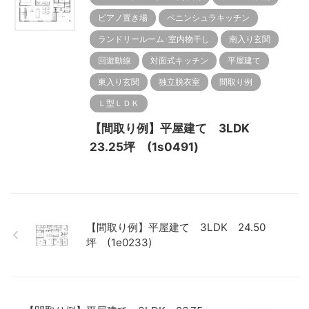
ピアノ置き場
ペニンシュラキッチン
ランドリールーム･室内物干し
南入り玄関
回遊動線
対面式キッチン
平屋建て
東入り玄関
独立脱衣室
間取り例
Ｌ型ＬＤＫ
【間取り例】平屋建て 3LDK
23.25坪 (1s0491)
【間取り例】平屋建て 3LDK 24.50
坪 (1e0233)