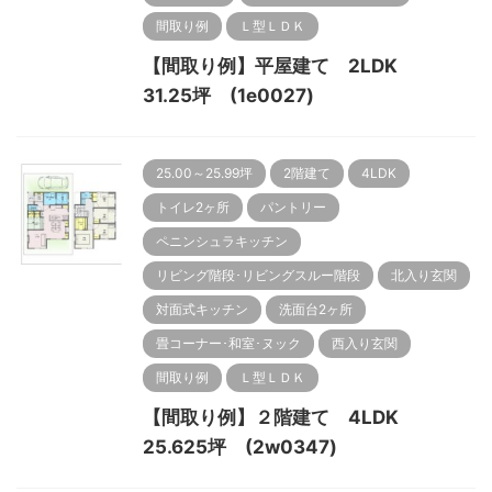
間取り例
Ｌ型ＬＤＫ
【間取り例】平屋建て 2LDK
31.25坪 (1e0027)
25.00～25.99坪
2階建て
4LDK
トイレ2ヶ所
パントリー
ペニンシュラキッチン
リビング階段･リビングスルー階段
北入り玄関
対面式キッチン
洗面台2ヶ所
畳コーナー･和室･ヌック
西入り玄関
間取り例
Ｌ型ＬＤＫ
【間取り例】２階建て 4LDK
25.625坪 (2w0347)