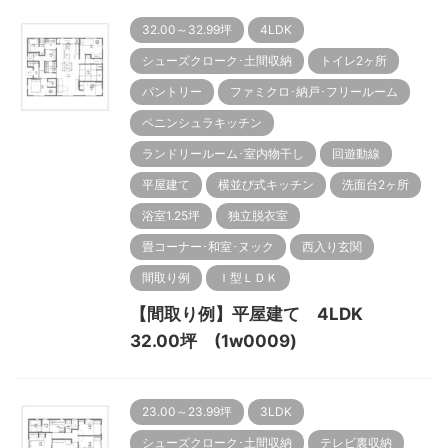
32.00～32.99坪
4LDK
シューズクローク･土間収納
トイレ2ヶ所
パントリー
ファミクロ･納戸･フリールーム
ペニンシュラキッチン
ランドリールーム･室内物干し
回遊動線
平屋建て
横並び式キッチン
洗面台2ヶ所
浴室1.25坪
独立脱衣室
畳コーナー･和室･ヌック
西入り玄関
間取り例
Ｉ型ＬＤＫ
【間取り例】平屋建て 4LDK
32.00坪 (1w0009)
23.00～23.99坪
3LDK
シューズクローク･土間収納
テレビ裏収納