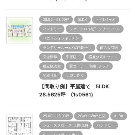
28.00～28.99坪
5LDK
トイレ2ヶ所
パントリー
ファミクロ･納戸･フリールーム
ペニンシュラキッチン
ランドリールーム･室内物干し
南入り玄関
回遊動線
平屋建て
横並び式キッチン
独立脱衣室
畳コーナー･和室･ヌック
間取り例
Ｌ型ＬＤＫ
【間取り例】平屋建て 5LDK
28.5625坪 (1s0561)
25.00～25.99坪
2WAY,3WAY玄関
3LDK
シューズクローク･土間収納
パントリー
ペニンシュラキッチン