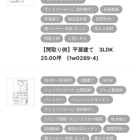
ランドリールーム･室内物干し
回遊動線
平屋建て
独立脱衣室
玄関手洗い
畳コーナー･和室･ヌック
西入り玄関
間取り例
Ｌ型ＬＤＫ
【間取り例】平屋建て 3LDK
25.00坪 (1w0289-4)
26.00～26.99坪
2階建て
3LDK
シューズクローク･土間収納
テレビ裏収納
パントリー
ペニンシュラキッチン
ランドリールーム･室内物干し
リビング階段･リビングスルー階段
吹き抜け
回遊動線
横並び式キッチン
玄関手洗い
畳コーナー･和室･ヌック
西入り玄関