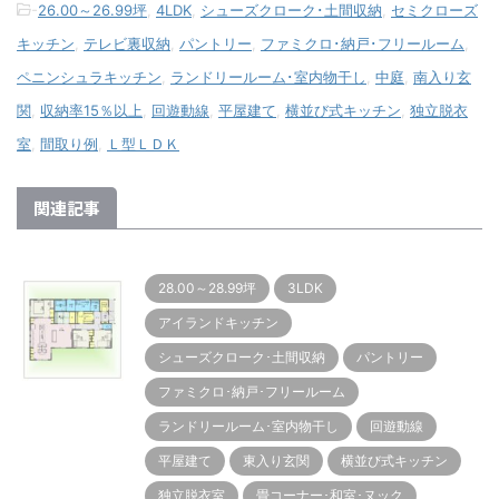
-
26.00～26.99坪
,
4LDK
,
シューズクローク･土間収納
,
セミクローズ
キッチン
,
テレビ裏収納
,
パントリー
,
ファミクロ･納戸･フリールーム
,
ペニンシュラキッチン
,
ランドリールーム･室内物干し
,
中庭
,
南入り玄
関
,
収納率15％以上
,
回遊動線
,
平屋建て
,
横並び式キッチン
,
独立脱衣
室
,
間取り例
,
Ｌ型ＬＤＫ
関連記事
28.00～28.99坪
3LDK
アイランドキッチン
シューズクローク･土間収納
パントリー
ファミクロ･納戸･フリールーム
ランドリールーム･室内物干し
回遊動線
平屋建て
東入り玄関
横並び式キッチン
独立脱衣室
畳コーナー･和室･ヌック