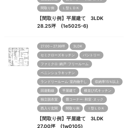
間取り例
Ｌ型ＬＤＫ
【間取り例】平屋建て 3LDK
28.25坪 (1e5025-6)
27.00～27.99坪
3LDK
セミクローズキッチン
パントリー
ファミクロ･納戸･フリールーム
ペニンシュラキッチン
ランドリールーム･室内物干し
収納率15％以上
回遊動線
平屋建て
横並び式キッチン
独立脱衣室
畳コーナー･和室･ヌック
西入り玄関
間取り例
Ｉ型ＬＤＫ
【間取り例】平屋建て 3LDK
27.00坪 (1w0105)