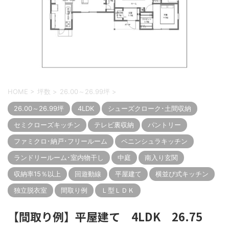
HOME
>
坪数
>
26.00～26.99坪
>
26.00～26.99坪
4LDK
シューズクローク･土間収納
セミクローズキッチン
テレビ裏収納
パントリー
ファミクロ･納戸･フリールーム
ペニンシュラキッチン
ランドリールーム･室内物干し
中庭
南入り玄関
収納率15％以上
回遊動線
平屋建て
横並び式キッチン
独立脱衣室
間取り例
Ｌ型ＬＤＫ
【間取り例】平屋建て 4LDK 26.75