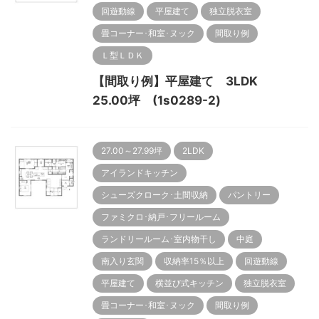
回遊動線
平屋建て
独立脱衣室
畳コーナー･和室･ヌック
間取り例
Ｌ型ＬＤＫ
【間取り例】平屋建て 3LDK
25.00坪 (1s0289-2)
27.00～27.99坪
2LDK
アイランドキッチン
シューズクローク･土間収納
パントリー
ファミクロ･納戸･フリールーム
ランドリールーム･室内物干し
中庭
南入り玄関
収納率15％以上
回遊動線
平屋建て
横並び式キッチン
独立脱衣室
畳コーナー･和室･ヌック
間取り例