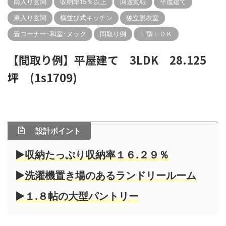
南入り玄関
収納率15％以上
回遊動線
平屋建て
東入り玄関
横並び式キッチン
独立脱衣室
畳コーナー･和室･ヌック
間取り例
Ｌ型ＬＤＫ
【間取り例】平屋建て 3LDK 28.125
坪 (1s1709)
設計ポイント
▶収納たっぷり収納率１６.２９％
▶洗濯機置き場のあるランドリールーム
▶１.８帖の大型パントリー