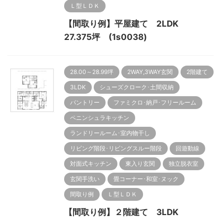
Ｌ型ＬＤＫ
【間取り例】平屋建て 2LDK
27.375坪 (1s0038)
28.00～28.99坪
2WAY,3WAY玄関
2階建て
3LDK
シューズクローク･土間収納
パントリー
ファミクロ･納戸･フリールーム
ペニンシュラキッチン
ランドリールーム･室内物干し
リビング階段･リビングスルー階段
回遊動線
対面式キッチン
東入り玄関
独立脱衣室
玄関手洗い
畳コーナー･和室･ヌック
間取り例
Ｌ型ＬＤＫ
【間取り例】２階建て 3LDK