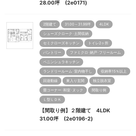
28.00坪 (2e0171)
2階建て
31.00～31.99坪
4LDK
シューズクローク･土間収納
セミクローズキッチン
トイレ2ヶ所
パントリー
ファミクロ･納戸･フリールーム
ペニンシュラキッチン
ランドリールーム･室内物干し
収納率15％以上
回遊動線
東入り玄関
独立脱衣室
畳コーナー･和室･ヌック
間取り例
Ｌ型ＬＤＫ
【間取り例】２階建て 4LDK
31.00坪 (2e0196-2)