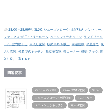
-
28.00～28.99坪
,
3LDK
,
シューズクローク･土間収納
,
パントリー
,
ファミクロ･納戸･フリールーム
,
ペニンシュラキッチン
,
ランドリール
ーム･室内物干し
,
南入り玄関
,
収納率15％以上
,
回遊動線
,
平屋建て
,
東
入り玄関
,
横並び式キッチン
,
独立脱衣室
,
畳コーナー･和室･ヌック
,
間
取り例
,
Ｌ型ＬＤＫ
関連記事
25.00～25.99坪
2WAY,3WAY玄関
3LDK
シューズクローク･土間収納
パントリー
ペニンシュラキッチン
南入り玄関