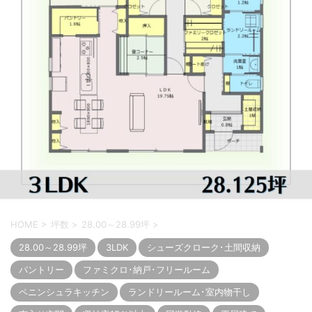
HOME
>
坪数
>
28.00～28.99坪
>
28.00～28.99坪
3LDK
シューズクローク･土間収納
パントリー
ファミクロ･納戸･フリールーム
ペニンシュラキッチン
ランドリールーム･室内物干し