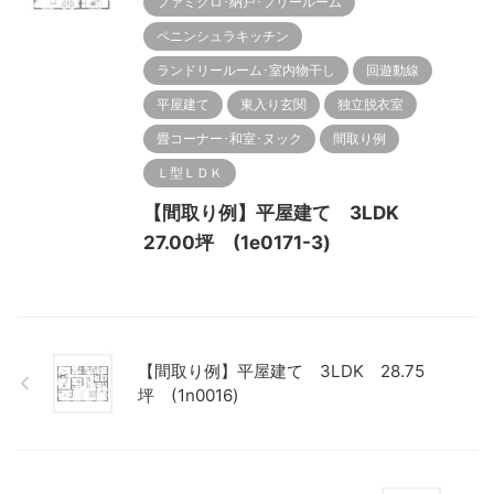
ファミクロ･納戸･フリールーム
ペニンシュラキッチン
ランドリールーム･室内物干し
回遊動線
平屋建て
東入り玄関
独立脱衣室
畳コーナー･和室･ヌック
間取り例
Ｌ型ＬＤＫ
【間取り例】平屋建て 3LDK
27.00坪 (1e0171-3)
【間取り例】平屋建て 3LDK 28.75
坪 (1n0016)