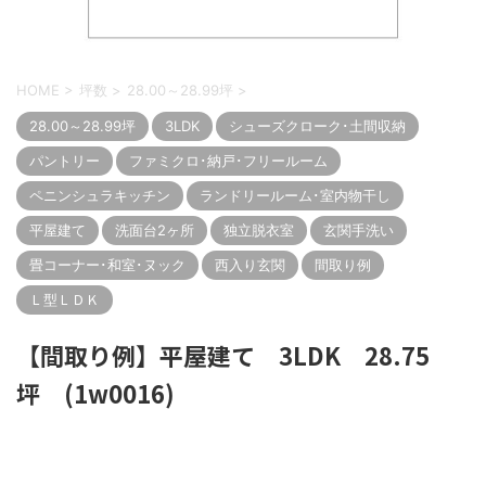
HOME
>
坪数
>
28.00～28.99坪
>
28.00～28.99坪
3LDK
シューズクローク･土間収納
パントリー
ファミクロ･納戸･フリールーム
ペニンシュラキッチン
ランドリールーム･室内物干し
平屋建て
洗面台2ヶ所
独立脱衣室
玄関手洗い
畳コーナー･和室･ヌック
西入り玄関
間取り例
Ｌ型ＬＤＫ
【間取り例】平屋建て 3LDK 28.75
坪 (1w0016)