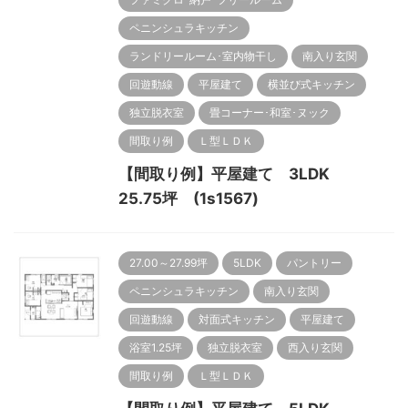
ペニンシュラキッチン
ランドリールーム･室内物干し
南入り玄関
回遊動線
平屋建て
横並び式キッチン
独立脱衣室
畳コーナー･和室･ヌック
間取り例
Ｌ型ＬＤＫ
【間取り例】平屋建て 3LDK
25.75坪 (1s1567)
27.00～27.99坪
5LDK
パントリー
ペニンシュラキッチン
南入り玄関
回遊動線
対面式キッチン
平屋建て
浴室1.25坪
独立脱衣室
西入り玄関
間取り例
Ｌ型ＬＤＫ