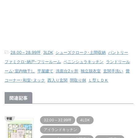
-
28.00～28.99坪
,
3LDK
,
シューズクローク･土間収納
,
パントリー
,
ファミクロ･納戸･フリールーム
,
ペニンシュラキッチン
,
ランドリール
ーム･室内物干し
,
平屋建て
,
洗面台2ヶ所
,
独立脱衣室
,
玄関手洗い
,
畳
コーナー･和室･ヌック
,
西入り玄関
,
間取り例
,
Ｌ型ＬＤＫ
関連記事
32.00～32.99坪
4LDK
アイランドキッチン