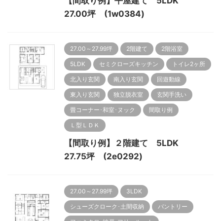
【間取り例】平屋建て 5LDK
27.00坪 (1w0384)
27.00～27.99坪
2階建て
2階浴室
5LDK
セミクローズキッチン
トイレ2ヶ所
北入り玄関
南入り玄関
回遊動線
東入り玄関
独立脱衣室
玄関手洗い
畳コーナー･和室･ヌック
間取り例
Ｌ型ＬＤＫ
【間取り例】２階建て 5LDK
27.75坪 (2e0292)
27.00～27.99坪
3LDK
シューズクローク･土間収納
パントリー