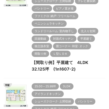
シューズクローク･土間収納
テレビ裏収納
パントリー
ピアノ置き場
ファミクロ･納戸･フリールーム
ペニンシュラキッチン
ランドリールーム･室内物干し
北入り玄関
回遊動線
対面式キッチン
平屋建て
独立脱衣室
畳コーナー･和室･ヌック
間取り例
Ｌ型ＬＤＫ
【間取り例】平屋建て 4LDK
32.125坪 (1n1607-2)
25.00～25.99坪
3LDK
アイランドキッチン
シューズクローク･土間収納
パントリー
ファミクロ･納戸･フリールーム