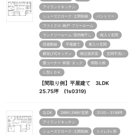
アイランドキッチン
シューズクローク･土間収納
パントリー
ファミクロ･納戸･フリールーム
ランドリールーム･室内物干し
南入り玄関
回遊動線
平屋建て
東入り玄関
横並び式キッチン
独立脱衣室
玄関手洗い
畳コーナー･和室･ヌック
間取り例
Ｌ型ＬＤＫ
【間取り例】平屋建て 3LDK
25.75坪 (1s0319)
2LDK
2WAY,3WAY玄関
31.00～31.99坪
アイランドキッチン
シューズクローク･土間収納
トイレ2ヶ所