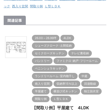
ック
,
西入り玄関
,
間取り例
,
Ｌ型ＬＤＫ
関連記事
26.00～26.99坪
4LDK
シューズクローク･土間収納
セミクローズキッチン
テレビ裏収納
パントリー
ファミクロ･納戸･フリールーム
ペニンシュラキッチン
ランドリールーム･室内物干し
中庭
南入り玄関
収納率15％以上
回遊動線
平屋建て
横並び式キッチン
独立脱衣室
間取り例
Ｌ型ＬＤＫ
【間取り例】平屋建て 4LDK