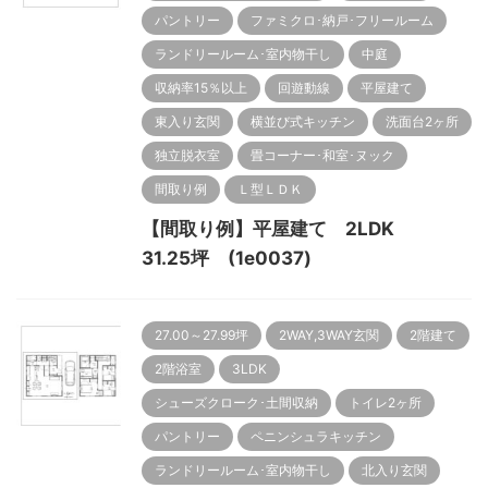
パントリー
ファミクロ･納戸･フリールーム
ランドリールーム･室内物干し
中庭
収納率15％以上
回遊動線
平屋建て
東入り玄関
横並び式キッチン
洗面台2ヶ所
独立脱衣室
畳コーナー･和室･ヌック
間取り例
Ｌ型ＬＤＫ
【間取り例】平屋建て 2LDK
31.25坪 (1e0037)
27.00～27.99坪
2WAY,3WAY玄関
2階建て
2階浴室
3LDK
シューズクローク･土間収納
トイレ2ヶ所
パントリー
ペニンシュラキッチン
ランドリールーム･室内物干し
北入り玄関