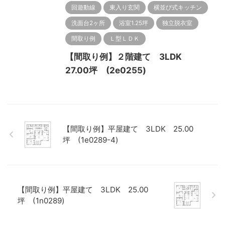
回遊動線
東入り玄関
横並び式キッチン
洗面台2ヶ所
浴室1.25坪
独立脱衣室
間取り例
Ｌ型ＬＤＫ
【間取り例】２階建て 3LDK
27.00坪 (2e0255)
【間取り例】平屋建て 3LDK 25.00
坪 (1e0289-4)
【間取り例】平屋建て 3LDK 25.00
坪 (1n0289)