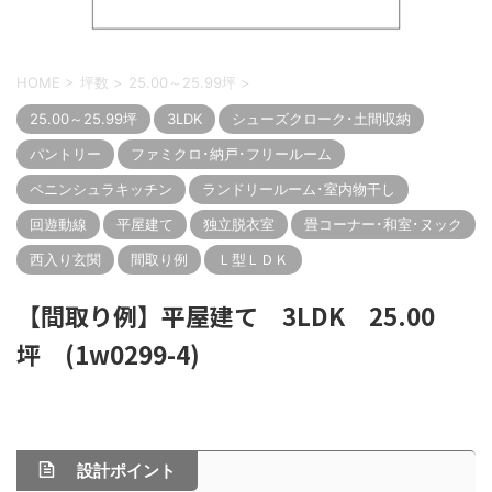
HOME
>
坪数
>
25.00～25.99坪
>
25.00～25.99坪
3LDK
シューズクローク･土間収納
パントリー
ファミクロ･納戸･フリールーム
ペニンシュラキッチン
ランドリールーム･室内物干し
回遊動線
平屋建て
独立脱衣室
畳コーナー･和室･ヌック
西入り玄関
間取り例
Ｌ型ＬＤＫ
【間取り例】平屋建て 3LDK 25.00
坪 (1w0299-4)
設計ポイント