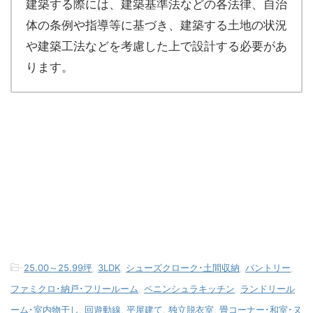
建築する際には、建築基準法などの各法律、自治
体の条例や指導等に基づき、建築する土地の状況
や建築工法などを考慮した上で設計する必要があ
ります。
-
25.00～25.99坪
,
3LDK
,
シューズクローク･土間収納
,
パントリー
,
ファミクロ･納戸･フリールーム
,
ペニンシュラキッチン
,
ランドリール
ーム･室内物干し
,
回遊動線
,
平屋建て
,
独立脱衣室
,
畳コーナー･和室･ヌ