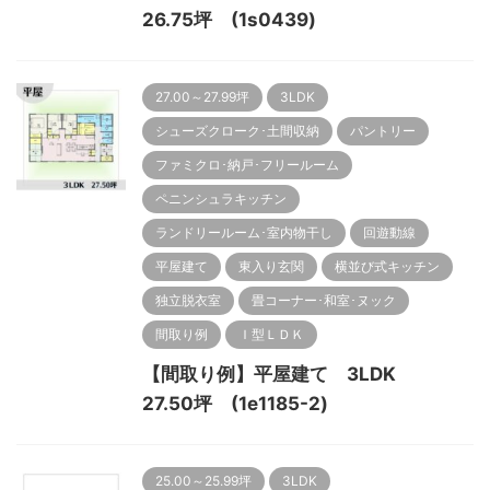
26.75坪 (1s0439)
27.00～27.99坪
3LDK
シューズクローク･土間収納
パントリー
ファミクロ･納戸･フリールーム
ペニンシュラキッチン
ランドリールーム･室内物干し
回遊動線
平屋建て
東入り玄関
横並び式キッチン
独立脱衣室
畳コーナー･和室･ヌック
間取り例
Ｉ型ＬＤＫ
【間取り例】平屋建て 3LDK
27.50坪 (1e1185-2)
25.00～25.99坪
3LDK