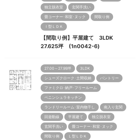
独立脱衣室
玄関手洗い
畳コーナー･和室･ヌック
間取り例
Ｉ型ＬＤＫ
【間取り例】平屋建て 3LDK
27.625坪 (1n0042-6)
27.00～27.99坪
3LDK
シューズクローク･土間収納
パントリー
ファミクロ･納戸･フリールーム
ペニンシュラキッチン
ランドリールーム･室内物干し
南入り玄関
回遊動線
平屋建て
独立脱衣室
玄関手洗い
畳コーナー･和室･ヌック
間取り例
Ｌ型ＬＤＫ