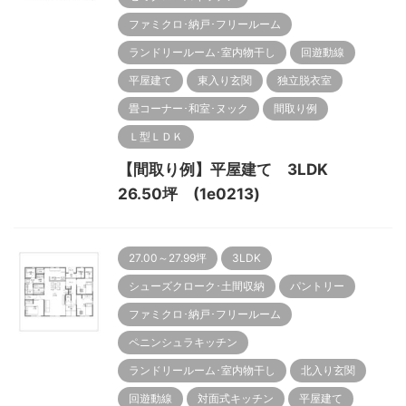
ファミクロ･納戸･フリールーム
ランドリールーム･室内物干し
回遊動線
平屋建て
東入り玄関
独立脱衣室
畳コーナー･和室･ヌック
間取り例
Ｌ型ＬＤＫ
【間取り例】平屋建て 3LDK
26.50坪 (1e0213)
27.00～27.99坪
3LDK
シューズクローク･土間収納
パントリー
ファミクロ･納戸･フリールーム
ペニンシュラキッチン
ランドリールーム･室内物干し
北入り玄関
回遊動線
対面式キッチン
平屋建て