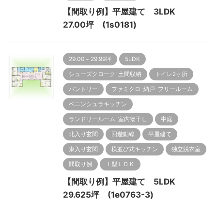
【間取り例】平屋建て 3LDK
27.00坪 (1s0181)
29.00～29.99坪
5LDK
シューズクローク･土間収納
トイレ2ヶ所
パントリー
ファミクロ･納戸･フリールーム
ペニンシュラキッチン
ランドリールーム･室内物干し
中庭
北入り玄関
回遊動線
平屋建て
東入り玄関
横並び式キッチン
独立脱衣室
間取り例
Ｉ型ＬＤＫ
【間取り例】平屋建て 5LDK
29.625坪 (1e0763-3)