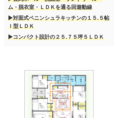
ム・脱衣室・ＬＤＫを通る回遊動線
▶対面式ペニンシュラキッチンの１５.５帖
Ｉ型ＬＤＫ
▶コンパクト設計の２５.７５坪５ＬＤＫ