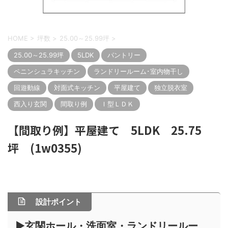
HOME
>
坪数
>
25.00～25.99坪
>
25.00～25.99坪
5LDK
パントリー
ペニンシュラキッチン
ランドリールーム･室内物干し
回遊動線
対面式キッチン
平屋建て
独立脱衣室
西入り玄関
間取り例
Ｉ型ＬＤＫ
【間取り例】平屋建て 5LDK 25.75
坪 (1w0355)
設計ポイント
▶玄関ホール・洗面室・ランドリールー