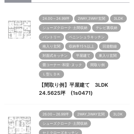
24.00～24.99坪
2WAY,3WAY玄関
3LDK
シューズクローク･土間収納
テレビ裏収納
パントリー
ペニンシュラキッチン
南入り玄関
収納率15％以上
回遊動線
対面式キッチン
平屋建て
東入り玄関
畳コーナー･和室･ヌック
間取り例
Ｌ型ＬＤＫ
【間取り例】平屋建て 3LDK
24.5625坪 (1s0471)
26.00～26.99坪
2WAY,3WAY玄関
3LDK
シューズクローク･土間収納
セミクローズキッチン