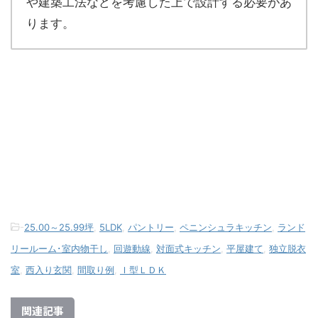
や建築工法などを考慮した上で設計する必要があ
ります。
-
25.00～25.99坪
,
5LDK
,
パントリー
,
ペニンシュラキッチン
,
ランド
リールーム･室内物干し
,
回遊動線
,
対面式キッチン
,
平屋建て
,
独立脱衣
室
,
西入り玄関
,
間取り例
,
Ｉ型ＬＤＫ
関連記事