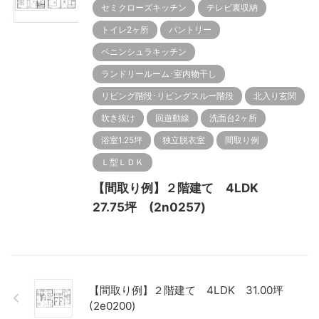
セミクローズキッチン
テレビ裏収納
トイレ2ヶ所
パントリー
ペニンシュラキッチン
ランドリールーム･室内物干し
リビング階段･リビングスルー階段
北入り玄関
吹き抜け
回遊動線
洗面台2ヶ所
浴室1.25坪
独立脱衣室
間取り例
Ｌ型ＬＤＫ
【間取り例】２階建て 4LDK
27.75坪 (2n0257)
【間取り例】２階建て 4LDK 31.00坪
(2e0200)