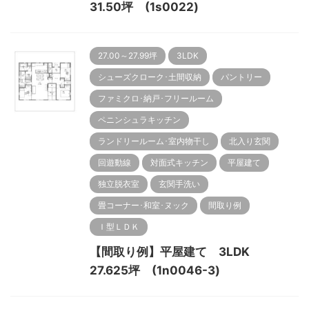
31.50坪 (1s0022)
27.00～27.99坪
3LDK
シューズクローク･土間収納
パントリー
ファミクロ･納戸･フリールーム
ペニンシュラキッチン
ランドリールーム･室内物干し
北入り玄関
回遊動線
対面式キッチン
平屋建て
独立脱衣室
玄関手洗い
畳コーナー･和室･ヌック
間取り例
Ｉ型ＬＤＫ
【間取り例】平屋建て 3LDK
27.625坪 (1n0046-3)