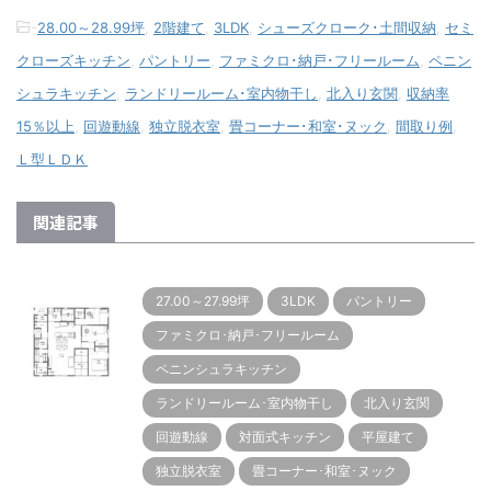
-
28.00～28.99坪
,
2階建て
,
3LDK
,
シューズクローク･土間収納
,
セミ
クローズキッチン
,
パントリー
,
ファミクロ･納戸･フリールーム
,
ペニン
シュラキッチン
,
ランドリールーム･室内物干し
,
北入り玄関
,
収納率
15％以上
,
回遊動線
,
独立脱衣室
,
畳コーナー･和室･ヌック
,
間取り例
,
Ｌ型ＬＤＫ
関連記事
27.00～27.99坪
3LDK
パントリー
ファミクロ･納戸･フリールーム
ペニンシュラキッチン
ランドリールーム･室内物干し
北入り玄関
回遊動線
対面式キッチン
平屋建て
独立脱衣室
畳コーナー･和室･ヌック