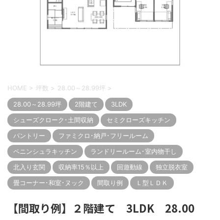
HOME
>
坪数
>
28.00～28.99坪
>
28.00～28.99坪
2階建て
3LDK
シューズクローク･土間収納
セミクローズキッチン
パントリー
ファミクロ･納戸･フリールーム
ペニンシュラキッチン
ランドリールーム･室内物干し
北入り玄関
収納率15％以上
回遊動線
独立脱衣室
畳コーナー･和室･ヌック
間取り例
Ｌ型ＬＤＫ
【間取り例】２階建て 3LDK 28.00