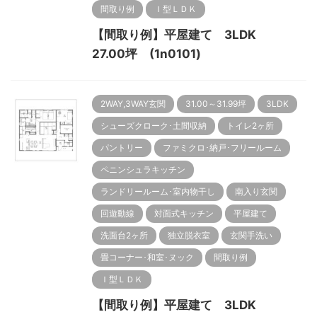
間取り例
Ｉ型ＬＤＫ
【間取り例】平屋建て 3LDK
27.00坪 (1n0101)
2WAY,3WAY玄関
31.00～31.99坪
3LDK
シューズクローク･土間収納
トイレ2ヶ所
パントリー
ファミクロ･納戸･フリールーム
ペニンシュラキッチン
ランドリールーム･室内物干し
南入り玄関
回遊動線
対面式キッチン
平屋建て
洗面台2ヶ所
独立脱衣室
玄関手洗い
畳コーナー･和室･ヌック
間取り例
Ｉ型ＬＤＫ
【間取り例】平屋建て 3LDK