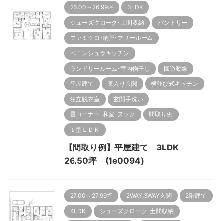
26.00～26.99坪
3LDK
シューズクローク･土間収納
パントリー
ファミクロ･納戸･フリールーム
ペニンシュラキッチン
ランドリールーム･室内物干し
回遊動線
平屋建て
東入り玄関
横並び式キッチン
独立脱衣室
玄関手洗い
畳コーナー･和室･ヌック
間取り例
Ｌ型ＬＤＫ
【間取り例】平屋建て 3LDK
26.50坪 (1e0094)
27.00～27.99坪
2WAY,3WAY玄関
2階建て
4LDK
シューズクローク･土間収納