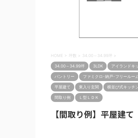
HOME
>
坪数
>
34.00～34.99坪
>
34.00～34.99坪
3LDK
アイランドキ
パントリー
ファミクロ･納戸･フリールー
平屋建て
東入り玄関
横並び式キッチ
間取り例
Ｌ型ＬＤＫ
【間取り例】平屋建て 3L