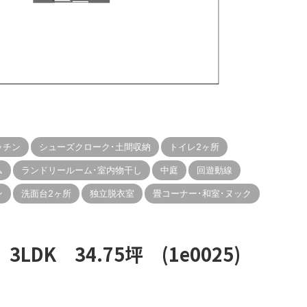
ッチン
シューズクローク･土間収納
トイレ2ヶ所
ム
ランドリールーム･室内物干し
中庭
回遊動線
ン
洗面台2ヶ所
独立脱衣室
畳コーナー･和室･ヌック
DK 34.75坪 (1e0025)