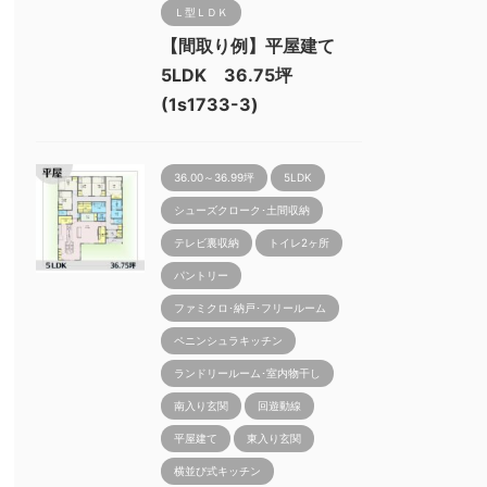
Ｌ型ＬＤＫ
【間取り例】平屋建て
5LDK 36.75坪
(1s1733-3)
36.00～36.99坪
5LDK
シューズクローク･土間収納
テレビ裏収納
トイレ2ヶ所
パントリー
ファミクロ･納戸･フリールーム
ペニンシュラキッチン
ランドリールーム･室内物干し
南入り玄関
回遊動線
平屋建て
東入り玄関
横並び式キッチン