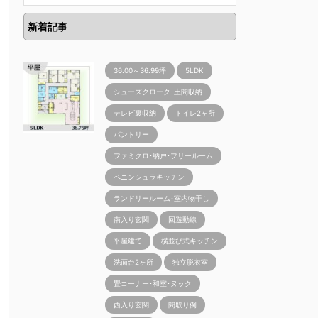
新着記事
36.00～36.99坪
5LDK
シューズクローク･土間収納
テレビ裏収納
トイレ2ヶ所
パントリー
ファミクロ･納戸･フリールーム
ペニンシュラキッチン
ランドリールーム･室内物干し
南入り玄関
回遊動線
平屋建て
横並び式キッチン
洗面台2ヶ所
独立脱衣室
畳コーナー･和室･ヌック
西入り玄関
間取り例