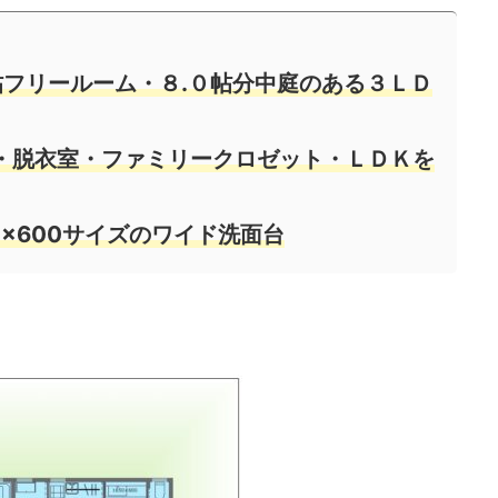
帖フリールーム・８.０帖分中庭のある３ＬＤ
・脱衣室・ファミリークロゼット・ＬＤＫを
0×600サイズのワイド洗面台