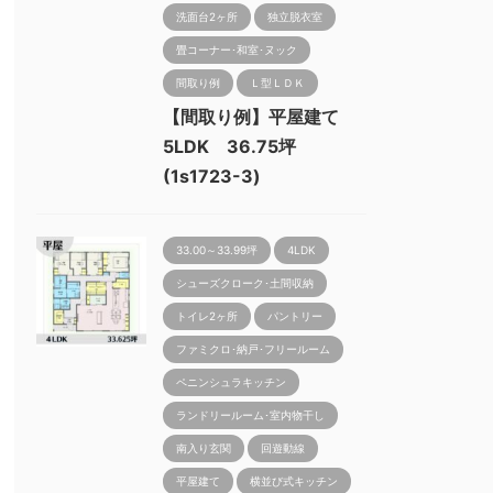
洗面台2ヶ所
独立脱衣室
畳コーナー･和室･ヌック
間取り例
Ｌ型ＬＤＫ
【間取り例】平屋建て
5LDK 36.75坪
(1s1723-3)
33.00～33.99坪
4LDK
シューズクローク･土間収納
トイレ2ヶ所
パントリー
ファミクロ･納戸･フリールーム
ペニンシュラキッチン
ランドリールーム･室内物干し
南入り玄関
回遊動線
平屋建て
横並び式キッチン