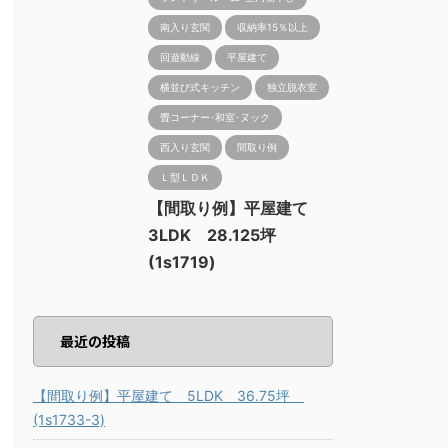
南入り玄関
収納率15％以上
回遊動線
平屋建て
横並び式キッチン
独立脱衣室
畳コーナー･和室･ヌック
西入り玄関
間取り例
Ｌ型ＬＤＫ
【間取り例】平屋建て
3LDK 28.125坪
(1s1719)
最近の投稿
【間取り例】平屋建て 5LDK 36.75坪
(1s1733-3)