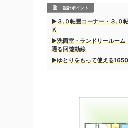
設計ポイント
▶３.０帖畳コーナー・３.０
Ｋ
▶洗面室・ランドリールーム
通る回遊動線
▶ゆとりをもって使える165