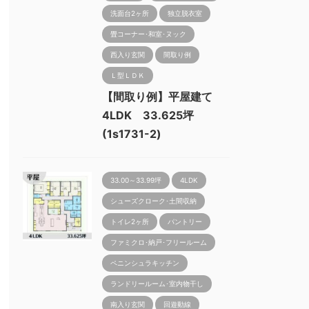
洗面台2ヶ所
独立脱衣室
畳コーナー･和室･ヌック
西入り玄関
間取り例
Ｌ型ＬＤＫ
【間取り例】平屋建て
4LDK 33.625坪
(1s1731-2)
33.00～33.99坪
4LDK
シューズクローク･土間収納
トイレ2ヶ所
パントリー
ファミクロ･納戸･フリールーム
ペニンシュラキッチン
ランドリールーム･室内物干し
南入り玄関
回遊動線