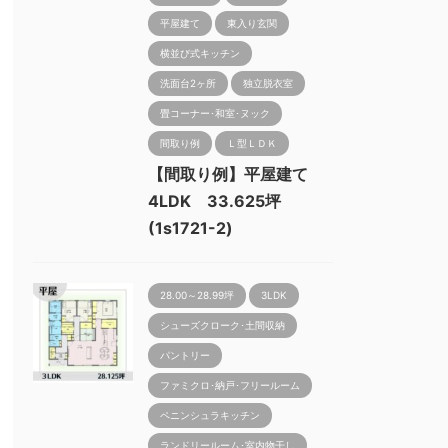
平屋建て
東入り玄関
横並び式キッチン
洗面台2ヶ所
独立脱衣室
畳コーナー･和室･ヌック
間取り例
Ｌ型ＬＤＫ
【間取り例】平屋建て
4LDK 33.625坪
(1s1721-2)
28.00～28.99坪
3LDK
シューズクローク･土間収納
パントリー
ファミクロ･納戸･フリールーム
ペニンシュラキッチン
ランドリールーム･室内物干し