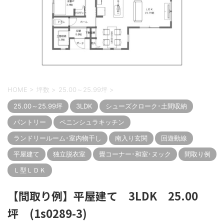
HOME
>
坪数
>
25.00～25.99坪
>
25.00～25.99坪
3LDK
シューズクローク･土間収納
パントリー
ペニンシュラキッチン
ランドリールーム･室内物干し
南入り玄関
回遊動線
平屋建て
独立脱衣室
畳コーナー･和室･ヌック
間取り例
Ｌ型ＬＤＫ
【間取り例】平屋建て 3LDK 25.00
坪 (1s0289-3)