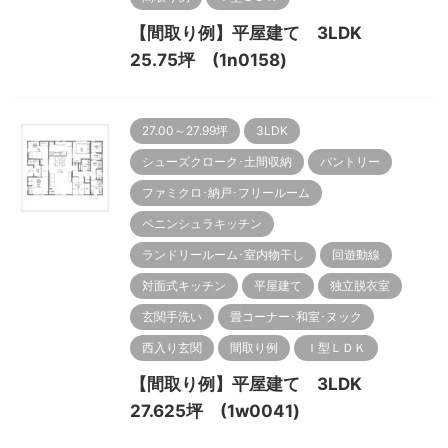
【間取り例】平屋建て 3LDK
25.75坪 (1n0158)
27.00～27.99坪
3LDK
シューズクローク･土間収納
パントリー
ファミクロ･納戸･フリールーム
ペニンシュラキッチン
ランドリールーム･室内物干し
回遊動線
対面式キッチン
平屋建て
独立脱衣室
玄関手洗い
畳コーナー･和室･ヌック
西入り玄関
間取り例
Ｉ型ＬＤＫ
【間取り例】平屋建て 3LDK
27.625坪 (1w0041)