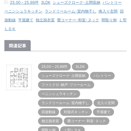
-
25.00～25.99坪
,
3LDK
,
シューズクローク･土間収納
,
パントリー
,
ペニンシュラキッチン
,
ランドリールーム･室内物干し
,
南入り玄関
,
回
遊動線
,
平屋建て
,
独立脱衣室
,
畳コーナー･和室･ヌック
,
間取り例
,
Ｌ型
ＬＤＫ
関連記事
25.00～25.99坪
3LDK
シューズクローク･土間収納
パントリー
ファミクロ･納戸･フリールーム
ペニンシュラキッチン
ランドリールーム･室内物干し
北入り玄関
回遊動線
対面式キッチン
平屋建て
独立脱衣室
畳コーナー･和室･ヌック
間取り例
Ｉ型ＬＤＫ