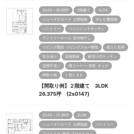
26.00～26.99坪
2階建て
3LDK
シューズクローク･土間収納
テレビ裏収納
パントリー
ペニンシュラキッチン
ランドリールーム･室内物干し
リビング階段･リビングスルー階段
南入り玄関
吹き抜け
回遊動線
横並び式キッチン
玄関手洗い
畳コーナー･和室･ヌック
間取り例
Ｌ型ＬＤＫ
【間取り例】２階建て 3LDK
26.375坪 (2s0147)
25.00～25.99坪
3LDK
シューズクローク･土間収納
パントリー
ファミクロ･納戸･フリールーム