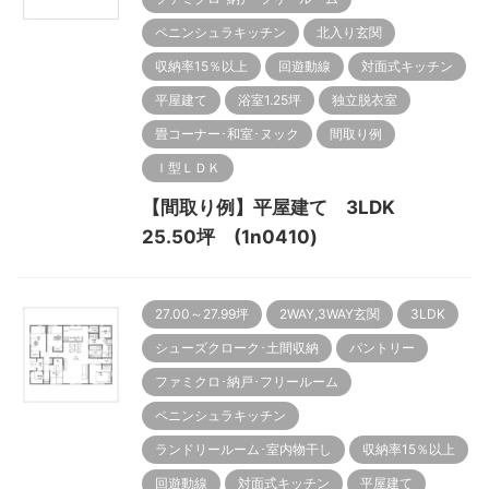
ペニンシュラキッチン
北入り玄関
収納率15％以上
回遊動線
対面式キッチン
平屋建て
浴室1.25坪
独立脱衣室
畳コーナー･和室･ヌック
間取り例
Ｉ型ＬＤＫ
【間取り例】平屋建て 3LDK
25.50坪 (1n0410)
27.00～27.99坪
2WAY,3WAY玄関
3LDK
シューズクローク･土間収納
パントリー
ファミクロ･納戸･フリールーム
ペニンシュラキッチン
ランドリールーム･室内物干し
収納率15％以上
回遊動線
対面式キッチン
平屋建て