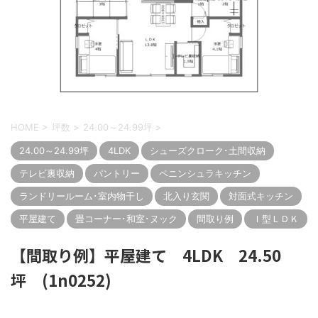
HOME
>
坪数
>
24.00～24.99坪
>
24.00～24.99坪
4LDK
シューズクローク･土間収納
テレビ裏収納
パントリー
ペニンシュラキッチン
ランドリールーム･室内物干し
北入り玄関
対面式キッチン
平屋建て
畳コーナー･和室･ヌック
間取り例
Ｉ型ＬＤＫ
【間取り例】平屋建て 4LDK 24.50
坪 (1n0252)