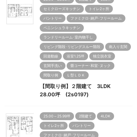
セミクローズキッチン
トイレ2ヶ所
パントリー
ファミクロ･納戸･フリールーム
ペニンシュラキッチン
ランドリールーム･室内物干し
リビング階段･リビングスルー階段
南入り玄関
回遊動線
浴室1.25坪
独立脱衣室
玄関手洗い
畳コーナー･和室･ヌック
間取り例
Ｌ型ＬＤＫ
【間取り例】２階建て 3LDK
28.00坪 (2s0197)
25.00～25.99坪
2階建て
4LDK
トイレ2ヶ所
パントリー
ファミクロ･納戸･フリールーム