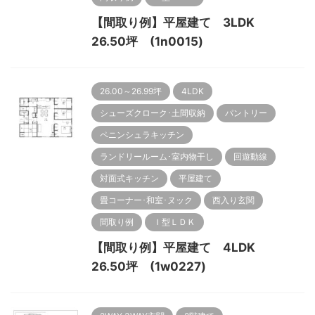
【間取り例】平屋建て 3LDK
26.50坪 (1n0015)
26.00～26.99坪
4LDK
シューズクローク･土間収納
パントリー
ペニンシュラキッチン
ランドリールーム･室内物干し
回遊動線
対面式キッチン
平屋建て
畳コーナー･和室･ヌック
西入り玄関
間取り例
Ｉ型ＬＤＫ
【間取り例】平屋建て 4LDK
26.50坪 (1w0227)