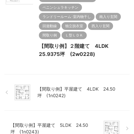
ペニンシュラキッチン
ランドリールーム･室内物干し
南入り玄関
回遊動線
独立脱衣室
西入り玄関
間取り例
Ｌ型ＬＤＫ
【間取り例】２階建て 4LDK
25.9375坪 (2w0228)
【間取り例】平屋建て 4LDK 24.50
坪 (1n0242)
【間取り例】平屋建て 5LDK 24.50
坪 (1n0243)