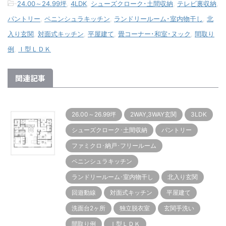
-
24.00～24.99坪
,
4LDK
,
シューズクローク･土間収納
,
テレビ裏収納
,
パントリー
,
ペニンシュラキッチン
,
ランドリールーム･室内物干し
,
北
入り玄関
,
対面式キッチン
,
平屋建て
,
畳コーナー･和室･ヌック
,
間取り
例
,
Ｉ型ＬＤＫ
関連記事
26.00～26.99坪
2WAY,3WAY玄関
3LDK
シューズクローク･土間収納
パントリー
ファミクロ･納戸･フリールーム
ペニンシュラキッチン
ランドリールーム･室内物干し
北入り玄関
回遊動線
対面式キッチン
平屋建て
洗面台2ヶ所
独立脱衣室
玄関手洗い
間取り例
Ｉ型ＬＤＫ