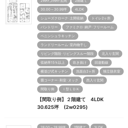
2WAY,3WAY玄関
2階建て
30.00～30.99坪
4LDK
シューズクローク･土間収納
トイレ2ヶ所
パントリー
ファミクロ･納戸･フリールーム
ペニンシュラキッチン
ランドリールーム･室内物干し
リビング階段･リビングスルー階段
北入り玄関
収納率15％以上
吹き抜け
回遊動線
横並び式キッチン
洗面台2ヶ所
独立脱衣室
畳コーナー･和室･ヌック
西入り玄関
間取り例
Ｉ型ＬＤＫ
【間取り例】２階建て 4LDK
30.625坪 (2w0295)
28.00～28.99坪
2階建て
3LDK