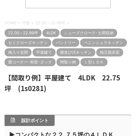
HOME
>
坪数
>
22.00～22.99坪
>
22.00～22.99坪
4LDK
シューズクローク･土間収納
セミクローズキッチン
パントリー
ペニンシュラキッチン
南入り玄関
平屋建て
横並び式キッチン
独立脱衣室
畳コーナー･和室･ヌック
間取り例
Ｌ型ＬＤＫ
【間取り例】平屋建て 4LDK 22.75
坪 (1s0281)
設計ポイント
▶コンパクトな２２.７５坪の４ＬＤＫ