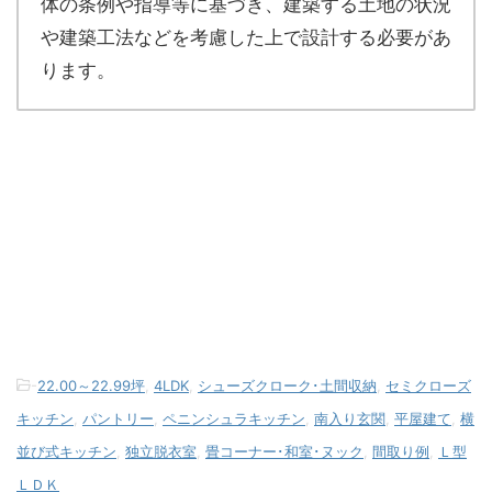
体の条例や指導等に基づき、建築する土地の状況
や建築工法などを考慮した上で設計する必要があ
ります。
-
22.00～22.99坪
,
4LDK
,
シューズクローク･土間収納
,
セミクローズ
キッチン
,
パントリー
,
ペニンシュラキッチン
,
南入り玄関
,
平屋建て
,
横
並び式キッチン
,
独立脱衣室
,
畳コーナー･和室･ヌック
,
間取り例
,
Ｌ型
ＬＤＫ