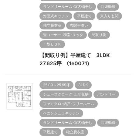
ランドリールーム･室内物干し
回遊動線
対面式キッチン
平屋建て
東入り玄関
独立脱衣室
玄関手洗い
畳コーナー･和室･ヌック
間取り例
Ｉ型ＬＤＫ
【間取り例】平屋建て 3LDK
27.625坪 (1e0071)
25.00～25.99坪
3LDK
シューズクローク･土間収納
パントリー
ファミクロ･納戸･フリールーム
ペニンシュラキッチン
ランドリールーム･室内物干し
回遊動線
平屋建て
独立脱衣室