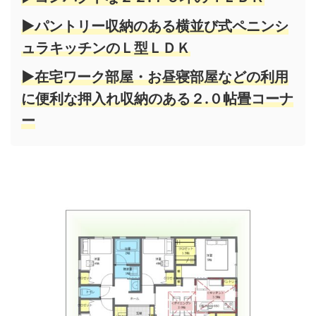
▶パントリー収納のある横並び式ペニンシ
ュラキッチンのＬ型ＬＤＫ
▶在宅ワーク部屋・お昼寝部屋などの利用
に便利な押入れ収納のある２.０帖畳コーナ
ー