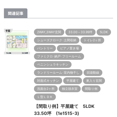
関連記事
2WAY,3WAY玄関
33.00～33.99坪
5LDK
シューズクローク･土間収納
トイレ2ヶ所
パントリー
ピアノ置き場
ファミクロ･納戸･フリールーム
ペニンシュラキッチン
ランドリールーム･室内物干し
回遊動線
対面式キッチン
平屋建て
東入り玄関
洗面台2ヶ所
独立脱衣室
間取り例
Ｌ型ＬＤＫ
【間取り例】平屋建て 5LDK
33.50坪 (1e1515-3)