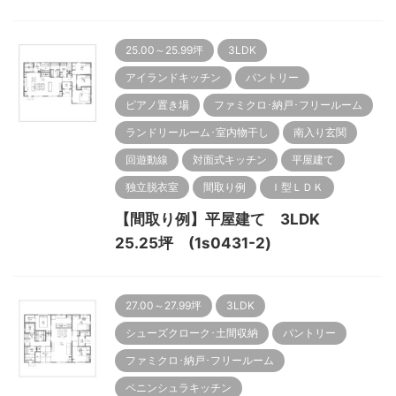
25.00～25.99坪
3LDK
アイランドキッチン
パントリー
ピアノ置き場
ファミクロ･納戸･フリールーム
ランドリールーム･室内物干し
南入り玄関
回遊動線
対面式キッチン
平屋建て
独立脱衣室
間取り例
Ｉ型ＬＤＫ
【間取り例】平屋建て 3LDK
25.25坪 (1s0431-2)
27.00～27.99坪
3LDK
シューズクローク･土間収納
パントリー
ファミクロ･納戸･フリールーム
ペニンシュラキッチン