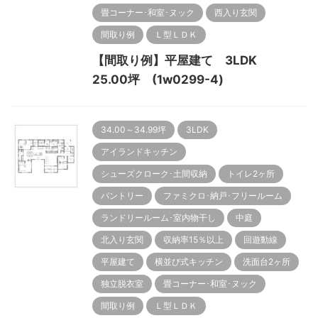
畳コーナー･和室･ヌック
西入り玄関
間取り例
Ｌ型ＬＤＫ
【間取り例】平屋建て 3LDK
25.00坪 (1w0299-4)
34.00～34.99坪
3LDK
アイランドキッチン
シューズクローク･土間収納
トイレ2ヶ所
パントリー
ファミクロ･納戸･フリールーム
ランドリールーム･室内物干し
中庭
北入り玄関
収納率15％以上
回遊動線
平屋建て
横並び式キッチン
洗面台2ヶ所
独立脱衣室
畳コーナー･和室･ヌック
間取り例
Ｌ型ＬＤＫ