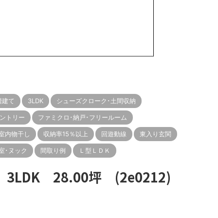
階建て
3LDK
シューズクローク･土間収納
ントリー
ファミクロ･納戸･フリールーム
室内物干し
収納率15％以上
回遊動線
東入り玄関
室･ヌック
間取り例
Ｌ型ＬＤＫ
DK 28.00坪 (2e0212)