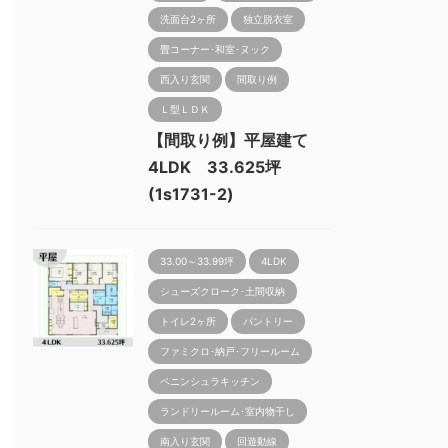
洗面台2ヶ所
独立脱衣室
畳コーナー･和室･ヌック
西入り玄関
間取り例
Ｌ型ＬＤＫ
【間取り例】平屋建て
4LDK 33.625坪
(1s1731-2)
33.00～33.99坪
4LDK
シューズクローク･土間収納
トイレ2ヶ所
パントリー
ファミクロ･納戸･フリールーム
ペニンシュラキッチン
ランドリールーム･室内物干し
南入り玄関
回遊動線