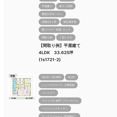
平屋建て
東入り玄関
横並び式キッチン
洗面台2ヶ所
独立脱衣室
畳コーナー･和室･ヌック
間取り例
Ｌ型ＬＤＫ
【間取り例】平屋建て
4LDK 33.625坪
(1s1721-2)
28.00～28.99坪
3LDK
シューズクローク･土間収納
パントリー
ファミクロ･納戸･フリールーム
ペニンシュラキッチン
ランドリールーム･室内物干し