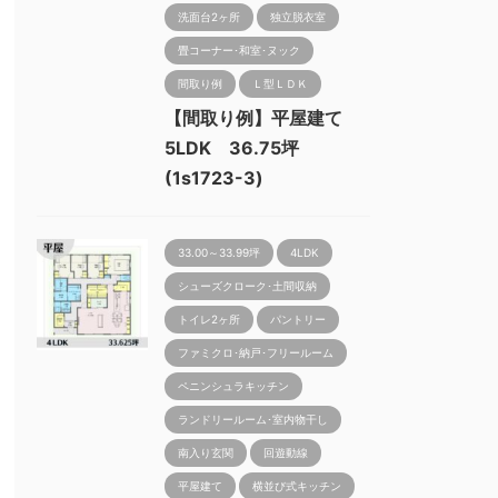
洗面台2ヶ所
独立脱衣室
畳コーナー･和室･ヌック
間取り例
Ｌ型ＬＤＫ
【間取り例】平屋建て
5LDK 36.75坪
(1s1723-3)
33.00～33.99坪
4LDK
シューズクローク･土間収納
トイレ2ヶ所
パントリー
ファミクロ･納戸･フリールーム
ペニンシュラキッチン
ランドリールーム･室内物干し
南入り玄関
回遊動線
平屋建て
横並び式キッチン