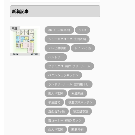
新着記事
36.00～36.99坪
5LDK
シューズクローク･土間収納
テレビ裏収納
トイレ2ヶ所
パントリー
ファミクロ･納戸･フリールーム
ペニンシュラキッチン
ランドリールーム･室内物干し
南入り玄関
回遊動線
平屋建て
横並び式キッチン
洗面台2ヶ所
独立脱衣室
畳コーナー･和室･ヌック
西入り玄関
間取り例