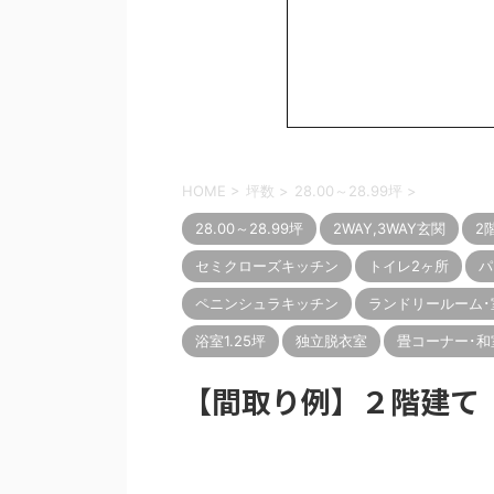
HOME
>
坪数
>
28.00～28.99坪
>
28.00～28.99坪
2WAY,3WAY玄関
2
セミクローズキッチン
トイレ2ヶ所
パ
ペニンシュラキッチン
ランドリールーム･
浴室1.25坪
独立脱衣室
畳コーナー･和
【間取り例】２階建て 3L