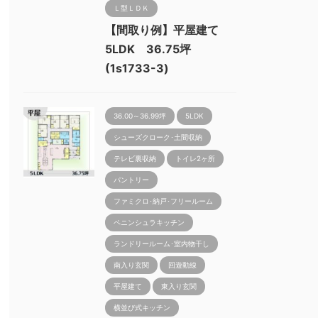
Ｌ型ＬＤＫ
【間取り例】平屋建て
5LDK 36.75坪
(1s1733-3)
36.00～36.99坪
5LDK
シューズクローク･土間収納
テレビ裏収納
トイレ2ヶ所
パントリー
ファミクロ･納戸･フリールーム
ペニンシュラキッチン
ランドリールーム･室内物干し
南入り玄関
回遊動線
平屋建て
東入り玄関
横並び式キッチン