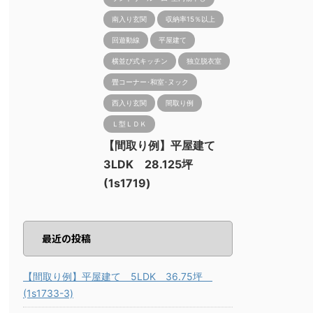
南入り玄関
収納率15％以上
回遊動線
平屋建て
横並び式キッチン
独立脱衣室
畳コーナー･和室･ヌック
西入り玄関
間取り例
Ｌ型ＬＤＫ
【間取り例】平屋建て
3LDK 28.125坪
(1s1719)
最近の投稿
【間取り例】平屋建て 5LDK 36.75坪
(1s1733-3)