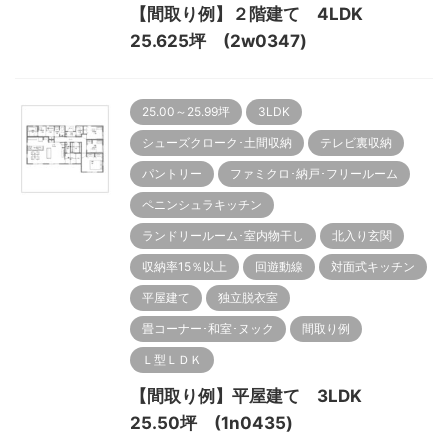
【間取り例】２階建て 4LDK
25.625坪 (2w0347)
25.00～25.99坪
3LDK
シューズクローク･土間収納
テレビ裏収納
パントリー
ファミクロ･納戸･フリールーム
ペニンシュラキッチン
ランドリールーム･室内物干し
北入り玄関
収納率15％以上
回遊動線
対面式キッチン
平屋建て
独立脱衣室
畳コーナー･和室･ヌック
間取り例
Ｌ型ＬＤＫ
【間取り例】平屋建て 3LDK
25.50坪 (1n0435)