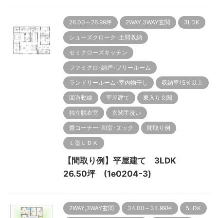
26.00～26.99坪
2WAY,3WAY玄関
3LDK
シューズクローク･土間収納
セミクローズキッチン
ファミクロ･納戸･フリールーム
ランドリールーム･室内物干し
収納率15％以上
回遊動線
平屋建て
東入り玄関
独立脱衣室
玄関手洗い
畳コーナー･和室･ヌック
間取り例
Ｌ型ＬＤＫ
【間取り例】平屋建て 3LDK
26.50坪 (1e0204-3)
2WAY,3WAY玄関
34.00～34.99坪
5LDK