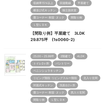
収納率15％以上
回遊動線
平屋建て
横並び式キッチン
独立脱衣室
畳コーナー･和室･ヌック
間取り例
Ｌ型ＬＤＫ
【間取り例】平屋建て 3LDK
29.875坪 (1s0060-2)
25.00～25.99坪
2階建て
4LDK
トイレ2ヶ所
パントリー
ペニンシュラキッチン
リビング階段･リビングスルー階段
北入り玄関
対面式キッチン
洗面台2ヶ所
畳コーナー･和室･ヌック
西入り玄関
間取り例
Ｌ型ＬＤＫ