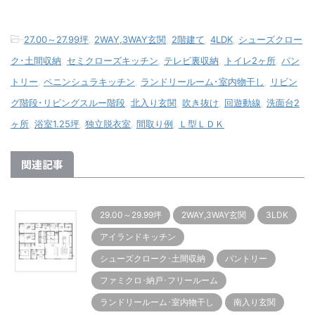
-
27.00～27.99坪
,
2WAY,3WAY玄関
,
2階建て
,
4LDK
,
シューズクロー
ク･土間収納
,
セミクローズキッチン
,
テレビ裏収納
,
トイレ2ヶ所
,
パン
トリー
,
ペニンシュラキッチン
,
ランドリールーム･室内物干し
,
リビン
グ階段･リビングスルー階段
,
北入り玄関
,
吹き抜け
,
回遊動線
,
洗面台2
ヶ所
,
浴室1.25坪
,
独立脱衣室
,
間取り例
,
Ｌ型ＬＤＫ
関連記事
29.00～29.99坪
2WAY,3WAY玄関
3LDK
アイランドキッチン
シューズクローク･土間収納
パントリー
ファミクロ･納戸･フリールーム
ランドリールーム･室内物干し
南入り玄関