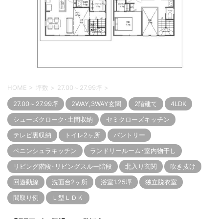
HOME
>
坪数
>
27.00～27.99坪
>
27.00～27.99坪
2WAY,3WAY玄関
2階建て
4LDK
シューズクローク･土間収納
セミクローズキッチン
テレビ裏収納
トイレ2ヶ所
パントリー
ペニンシュラキッチン
ランドリールーム･室内物干し
リビング階段･リビングスルー階段
北入り玄関
吹き抜け
回遊動線
洗面台2ヶ所
浴室1.25坪
独立脱衣室
間取り例
Ｌ型ＬＤＫ