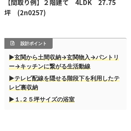
【間取り例】２階建て 4LDK 27.75
坪 (2n0257)
設計ポイント
▶玄関から土間収納→玄関物入→パントリ
ー→キッチンに繋がる生活動線
▶テレビ配線を隠せる階段下を利用したテ
レビ裏収納
▶１.２５坪サイズの浴室