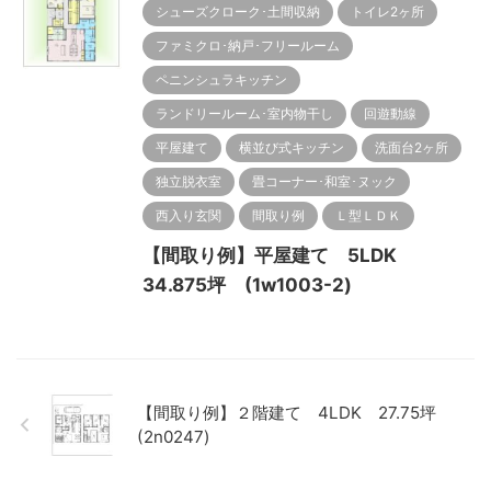
シューズクローク･土間収納
トイレ2ヶ所
ファミクロ･納戸･フリールーム
ペニンシュラキッチン
ランドリールーム･室内物干し
回遊動線
平屋建て
横並び式キッチン
洗面台2ヶ所
独立脱衣室
畳コーナー･和室･ヌック
西入り玄関
間取り例
Ｌ型ＬＤＫ
【間取り例】平屋建て 5LDK
34.875坪 (1w1003-2)
【間取り例】２階建て 4LDK 27.75坪
(2n0247)