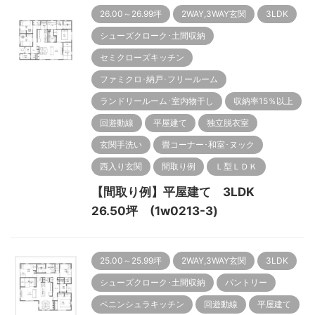
26.00～26.99坪
2WAY,3WAY玄関
3LDK
シューズクローク･土間収納
セミクローズキッチン
ファミクロ･納戸･フリールーム
ランドリールーム･室内物干し
収納率15％以上
回遊動線
平屋建て
独立脱衣室
玄関手洗い
畳コーナー･和室･ヌック
西入り玄関
間取り例
Ｌ型ＬＤＫ
【間取り例】平屋建て 3LDK
26.50坪 (1w0213-3)
25.00～25.99坪
2WAY,3WAY玄関
3LDK
シューズクローク･土間収納
パントリー
ペニンシュラキッチン
回遊動線
平屋建て