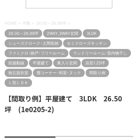
HOME
>
坪数
>
26.00～26.99坪
>
26.00～26.99坪
2WAY,3WAY玄関
3LDK
シューズクローク･土間収納
セミクローズキッチン
ファミクロ･納戸･フリールーム
ランドリールーム･室内物干し
回遊動線
平屋建て
東入り玄関
浴室1.25坪
独立脱衣室
畳コーナー･和室･ヌック
間取り例
Ｌ型ＬＤＫ
【間取り例】平屋建て 3LDK 26.50
坪 (1e0205-2)