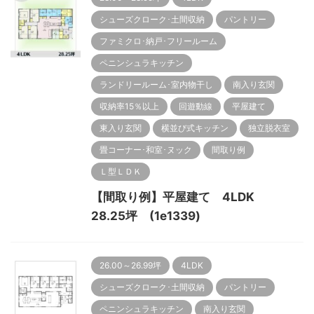
シューズクローク･土間収納
パントリー
ファミクロ･納戸･フリールーム
ペニンシュラキッチン
ランドリールーム･室内物干し
南入り玄関
収納率15％以上
回遊動線
平屋建て
東入り玄関
横並び式キッチン
独立脱衣室
畳コーナー･和室･ヌック
間取り例
Ｌ型ＬＤＫ
【間取り例】平屋建て 4LDK
28.25坪 (1e1339)
26.00～26.99坪
4LDK
シューズクローク･土間収納
パントリー
ペニンシュラキッチン
南入り玄関