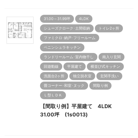
31.00～31.99坪
4LDK
シューズクローク･土間収納
トイレ2ヶ所
ファミクロ･納戸･フリールーム
ペニンシュラキッチン
ランドリールーム･室内物干し
南入り玄関
回遊動線
平屋建て
横並び式キッチン
洗面台2ヶ所
独立脱衣室
玄関手洗い
畳コーナー･和室･ヌック
間取り例
Ｌ型ＬＤＫ
【間取り例】平屋建て 4LDK
31.00坪 (1s0013)