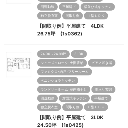
回遊動線
平屋建て
横並び式キッチン
独立脱衣室
間取り例
Ｉ型ＬＤＫ
【間取り例】平屋建て 4LDK
26.75坪 (1s0362)
24.00～24.99坪
3LDK
シューズクローク･土間収納
ピアノ置き場
ファミクロ･納戸･フリールーム
ペニンシュラキッチン
ランドリールーム･室内物干し
南入り玄関
回遊動線
対面式キッチン
平屋建て
独立脱衣室
間取り例
Ｌ型ＬＤＫ
【間取り例】平屋建て 3LDK
24.50坪 (1s0425)