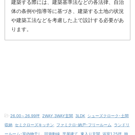
建築する際には、建築基準法などの各法律、自治
体の条例や指導等に基づき、建築する土地の状況
や建築工法などを考慮した上で設計する必要があ
ります。
-
26.00～26.99坪
,
2WAY,3WAY玄関
,
3LDK
,
シューズクローク･土間
収納
,
セミクローズキッチン
,
ファミクロ･納戸･フリールーム
,
ランドリ
ールーム･室内物干し
,
回遊動線
,
平屋建て
,
東入り玄関
,
浴室1.25坪
,
独