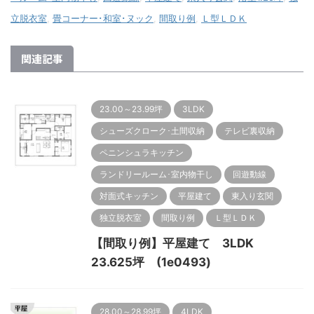
立脱衣室
,
畳コーナー･和室･ヌック
,
間取り例
,
Ｌ型ＬＤＫ
関連記事
23.00～23.99坪
3LDK
シューズクローク･土間収納
テレビ裏収納
ペニンシュラキッチン
ランドリールーム･室内物干し
回遊動線
対面式キッチン
平屋建て
東入り玄関
独立脱衣室
間取り例
Ｌ型ＬＤＫ
【間取り例】平屋建て 3LDK
23.625坪 (1e0493)
28.00～28.99坪
4LDK